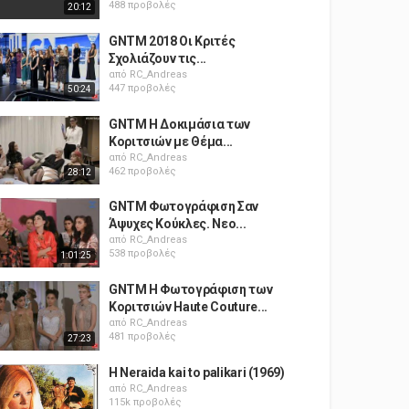
488 προβολές
20:12
GΝΤΜ 2018 Οι Κριτές
Σχολιάζουν τις...
από
RC_Andreas
447 προβολές
50:24
GNTM Η Δοκιμάσια των
Κοριτσιών με Θέμα...
από
RC_Andreas
462 προβολές
28:12
GNTM Φωτογράφιση Σαν
Άψυχες Κούκλες. Νεο...
από
RC_Andreas
538 προβολές
1:01:25
GNTM Η Φωτογράφιση των
Κοριτσιών Haute Couture...
από
RC_Andreas
481 προβολές
27:23
H Neraida kai to palikari (1969)
από
RC_Andreas
115k προβολές