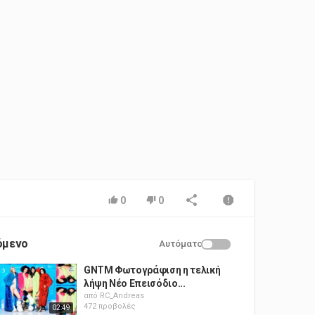
0
0
όμενο
Αυτόματο
GNTM Φωτογράφιση η τελική
λήψη Νέο Επεισόδιο...
από
RC_Andreas
472 προβολές
02:49