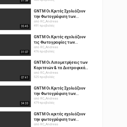
51:08
GNTM Οι Κριτές Σχολιάζουν
την Φωτογράφιση των...
από
RC_Andreas
491 προβολές
35:45
GNTM Οι Κριτές σχολιάζουν
τις Φωτογραφίες των...
από
RC_Andreas
476 προβολές
31:07
GNTM Οι Λιπομετρήσεις των
Κοριτσιών & τα Διατροφικά...
από
RC_Andreas
525 προβολές
07:41
GNTM Οι Κριτές Σχολιάζουν
την Φωτογράφιση των...
από
RC_Andreas
479 προβολές
34:33
GNTM Οι κριτές σχολιάζουν
την φωτογράφιση των...
από
RC_Andreas