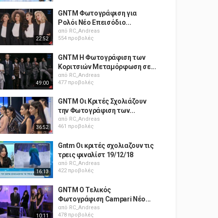
GNTM Φωτογράφιση για
Ρολόι Νέο Επεισόδιο...
από
RC_Andreas
554 προβολές
22:52
GNTM Η Φωτογράφιση των
Κοριτσιών Μεταμόρφωση σε...
από
RC_Andreas
477 προβολές
49:00
GNTM Οι Κριτές Σχολιάζουν
την Φωτογράφιση των...
από
RC_Andreas
461 προβολές
36:52
Gntm Οι κριτές σχολιαζουν τις
τρεις φιναλίστ 19/12/18
από
RC_Andreas
422 προβολές
16:13
GNTM Ο Τελικός
Φωτογράφιση Campari Νέο...
από
RC_Andreas
478 προβολές
10:11