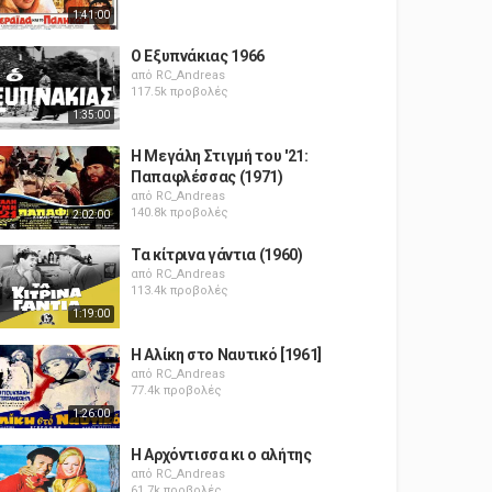
1:41:00
Ο Εξυπνάκιας 1966
από
RC_Andreas
117.5k προβολές
1:35:00
Η Μεγάλη Στιγμή του '21:
Παπαφλέσσας (1971)
από
RC_Andreas
140.8k προβολές
2:02:00
Τα κίτρινα γάντια (1960)
από
RC_Andreas
113.4k προβολές
1:19:00
Η Αλίκη στο Ναυτικό [1961]
από
RC_Andreas
77.4k προβολές
1:26:00
Η Αρχόντισσα κι ο αλήτης
από
RC_Andreas
61.7k προβολές