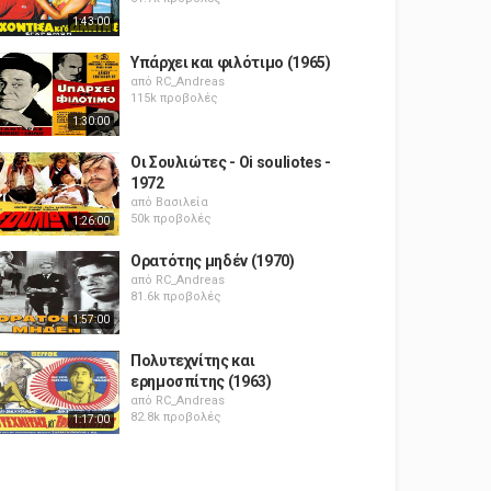
1:43:00
Υπάρχει και φιλότιμο (1965)
από
RC_Andreas
115k προβολές
1:30:00
Οι Σουλιώτες - Oi souliotes -
1972
από
Βασιλεία
50k προβολές
1:26:00
Ορατότης μηδέν (1970)
από
RC_Andreas
81.6k προβολές
1:57:00
Πολυτεχνίτης και
ερημοσπίτης (1963)
από
RC_Andreas
82.8k προβολές
1:17:00