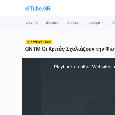
elTube.GR
Αρχική
Βίντεο
Σειρές
Αρθρα
Di
Προτεινόμενα
GNTM Οι Κριτές Σχολιάζουν την Φω
This
is
Playback on other Websites h
a
modal
window.