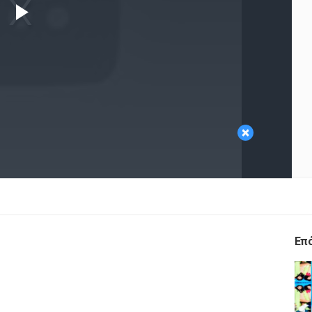
Play
Video
×
Επ