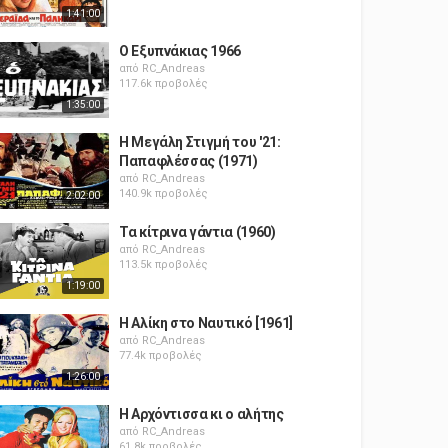
1:41:00
Ο Εξυπνάκιας 1966
από
RC_Andreas
117.6k προβολές
1:35:00
Η Μεγάλη Στιγμή του '21:
Παπαφλέσσας (1971)
από
RC_Andreas
140.9k προβολές
2:02:00
Τα κίτρινα γάντια (1960)
από
RC_Andreas
113.5k προβολές
1:19:00
Η Αλίκη στο Ναυτικό [1961]
από
RC_Andreas
77.4k προβολές
1:26:00
Η Αρχόντισσα κι ο αλήτης
από
RC_Andreas
61.8k προβολές