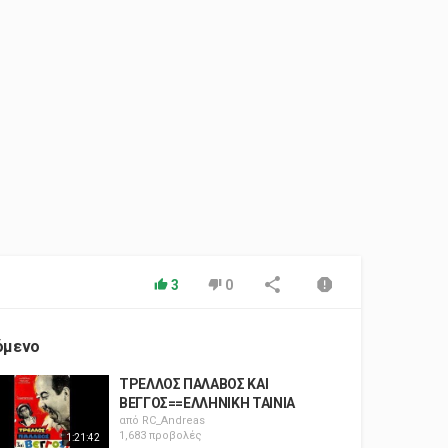
3
0
όμενο
ΤΡΕΛΛΟΣ ΠΑΛΑΒΟΣ ΚΑΙ
ΒΕΓΓΟΣ==ΕΛΛΗΝΙΚΗ ΤΑΙΝΙΑ
από
RC_Andreas
1,683 προβολές
1:21:42