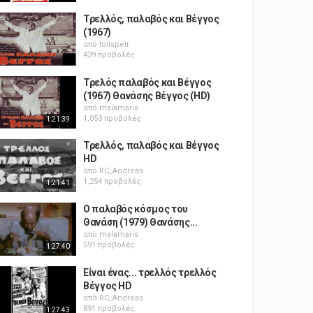
Τρελλός, παλαβός και Βέγγος
(1967)
από
tolispetr
439 προβολές
Τρελός παλαβός και Βέγγος
(1967) Θανάσης Βέγγος (HD)
από
malamaris
1,053 προβολές
1:21:39
Τρελλός, παλαβός και Βέγγος
HD
από
RC_Andreas
1,254 προβολές
1:21:41
Ο παλαβός κόσμος του
Θανάση (1979) Θανάσης...
από
malamaris
591 προβολές
1:27:40
Είναι ένας... τρελλός τρελλός
Βέγγος HD
από
RC_Andreas
891 προβολές
1:27:43