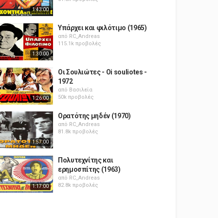
1:43:00
Υπάρχει και φιλότιμο (1965)
από
RC_Andreas
115.1k προβολές
1:30:00
Οι Σουλιώτες - Oi souliotes -
1972
από
Βασιλεία
50k προβολές
1:26:00
Ορατότης μηδέν (1970)
από
RC_Andreas
81.8k προβολές
1:57:00
Πολυτεχνίτης και
ερημοσπίτης (1963)
από
RC_Andreas
82.8k προβολές
1:17:00