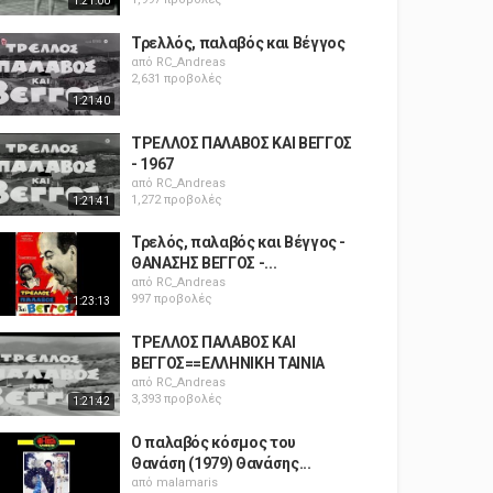
1:21:00
Τρελλός, παλαβός και Βέγγος
από
RC_Andreas
2,631 προβολές
1:21:40
ΤΡΕΛΛΟΣ ΠΑΛΑΒΟΣ ΚΑΙ ΒΕΓΓΟΣ
- 1967
από
RC_Andreas
1,272 προβολές
1:21:41
Τρελός, παλαβός και Βέγγος -
ΘΑΝΑΣΗΣ ΒΕΓΓΟΣ -...
από
RC_Andreas
997 προβολές
1:23:13
ΤΡΕΛΛΟΣ ΠΑΛΑΒΟΣ ΚΑΙ
ΒΕΓΓΟΣ==ΕΛΛΗΝΙΚΗ ΤΑΙΝΙΑ
από
RC_Andreas
3,393 προβολές
1:21:42
Ο παλαβός κόσμος του
Θανάση (1979) Θανάσης...
από
malamaris