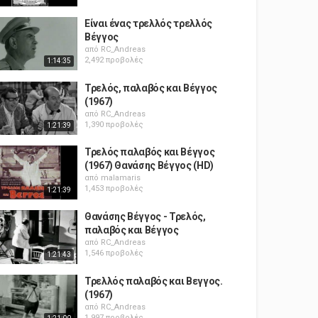
Είναι ένας τρελλός τρελλός
Βέγγος
από
RC_Andreas
2,492 προβολές
1:14:35
Τρελός, παλαβός και Βέγγος
(1967)
από
RC_Andreas
1,390 προβολές
1:21:39
Τρελός παλαβός και Βέγγος
(1967) Θανάσης Βέγγος (HD)
από
malamaris
1,453 προβολές
1:21:39
Θανάσης Βέγγος - Τρελός,
παλαβός και Βέγγος
από
RC_Andreas
1,546 προβολές
1:21:43
Τρελλός παλαβός και Βεγγος.
(1967)
από
RC_Andreas
1,997 προβολές