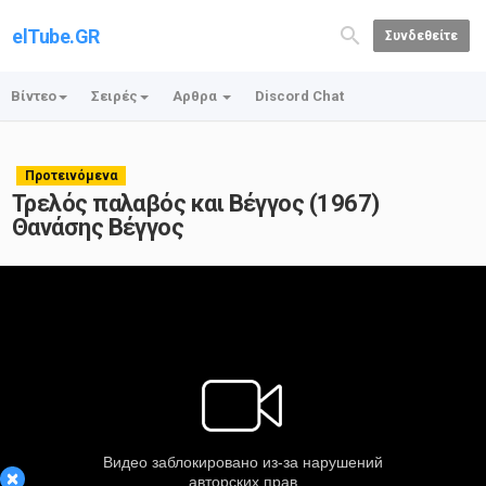
elTube.GR
Συνδεθείτε
Βίντεο
Σειρές
Αρθρα
Discord Chat
Προτεινόμενα
Τρελός παλαβός και Βέγγος (1967)
Θανάσης Βέγγος
×