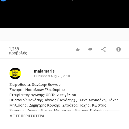
1,268
προβολές
malamaris
Published
Aug 25, 2020
Σκηνοθεσία: Θανάσης Βέγγος
Σενάριο: Ναπολέων Ελευθερίου
Εταιρία παραγωγής: ΘΒ Ταινίες γέλιου
Ηθοποιοί: Θανάσης Βέγγος (Θανάσης) , Ελένη Ανουσάκη , Τάκης
Μηλιάδης , Δημήτρης Κούκης , Στράτος Παχής , Κώστας
Σταυρινουδάκης , Γιάννης Μωραϊτης , Γιώργος Γιαλούρης ,
Αλέξης Γκόλφης , Δημήτρης Σημηριώτης , Γιώργος Ξύδης ,
ΔΕΊΤΕ ΠΕΡΙΣΣΌΤΕΡΑ
Περικλής Χριστοφορίδης , Γιάννης Κωστής , Νίκος Νεογένης ,
Ταϋγέτη , Νίκος Πασχαλίδης , Βιολέττα Σούλη , Γιώργος Τζιφός