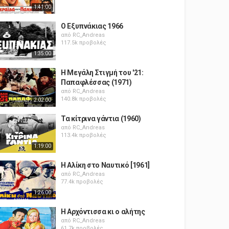
1:41:00
Ο Εξυπνάκιας 1966
από
RC_Andreas
117.5k προβολές
1:35:00
Η Μεγάλη Στιγμή του '21:
Παπαφλέσσας (1971)
από
RC_Andreas
140.8k προβολές
2:02:00
Τα κίτρινα γάντια (1960)
από
RC_Andreas
113.4k προβολές
1:19:00
Η Αλίκη στο Ναυτικό [1961]
από
RC_Andreas
77.4k προβολές
1:26:00
Η Αρχόντισσα κι ο αλήτης
από
RC_Andreas
61.7k προβολές