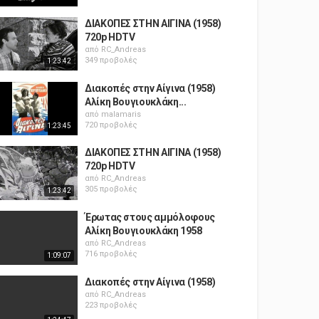
ΔΙΑΚΟΠΕΣ ΣΤΗΝ ΑΙΓΙΝΑ (1958)
720p HDTV
από
RC_Andreas
349 προβολές
1:23:42
Διακοπές στην Αίγινα (1958)
Αλίκη Βουγιουκλάκη...
από
malamaris
720 προβολές
1:23:45
ΔΙΑΚΟΠΕΣ ΣΤΗΝ ΑΙΓΙΝΑ (1958)
720p HDTV
από
RC_Andreas
305 προβολές
1:23:42
Έρωτας στους αμμόλοφους
Αλίκη Βουγιουκλάκη 1958
από
RC_Andreas
716 προβολές
1:09:07
Διακοπές στην Αίγινα (1958)
από
RC_Andreas
223 προβολές