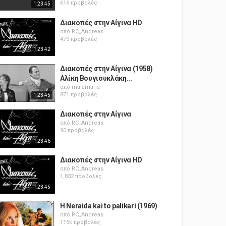
616 προβολές
1:23:45
Διακοπές στην Αίγινα HD
από
RC_Andreas
479 προβολές
1:23:42
Διακοπές στην Αίγινα (1958)
Αλίκη Βουγιουκλάκη...
από
malamaris
871 προβολές
1:23:45
Διακοπές στην Αίγινα
από
RC_Andreas
90 προβολές
1:23:46
Διακοπές στην Αίγινα HD
από
RC_Andreas
1,832 προβολές
1:23:45
H Neraida kai to palikari (1969)
από
RC_Andreas
115k προβολές