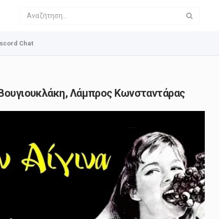
scord Chat
η Βουγιουκλάκη, Λάμπρος Κωνσταντάρας