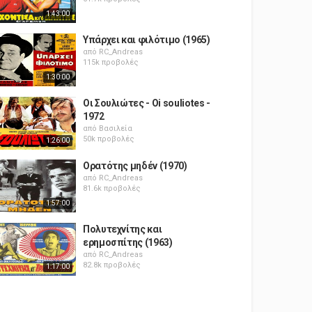
1:43:00
Υπάρχει και φιλότιμο (1965)
από
RC_Andreas
115k προβολές
1:30:00
Οι Σουλιώτες - Oi souliotes -
1972
από
Βασιλεία
50k προβολές
1:26:00
Ορατότης μηδέν (1970)
από
RC_Andreas
81.6k προβολές
1:57:00
Πολυτεχνίτης και
ερημοσπίτης (1963)
από
RC_Andreas
82.8k προβολές
1:17:00