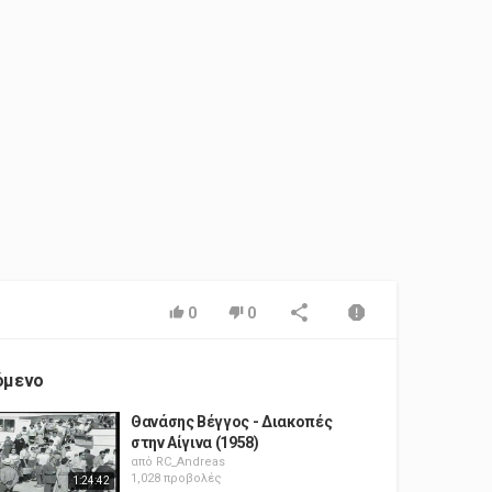
0
0
όμενο
Θανάσης Βέγγος - Διακοπές
στην Αίγινα (1958)
από
RC_Andreas
1,028 προβολές
1:24:42