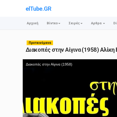
elTube.GR
Αρχική
Βίντεο
Σειρές
Αρθρα
Di
Προτεινόμενα
Διακοπές στην Αίγινα (1958) Αλίκ