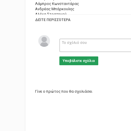
Λάμπρος Κωνσταντάρας
Ανδρέας Μπάρκουλης
Αλέκα Στρατηγού
Σταύρος Ιατρίδης
ΔΕΊΤΕ ΠΕΡΙΣΣΌΤΕΡΑ
Τασσώ Καββαδία
Γιώργος Βρασιβανόπουλος
Θανάσης Βέγγος
Ελένη Χαλκούση
==========================
Κατηγορίες
Greek Films
Υποβάλετε σχόλιο
Γίνε ο πρώτος που θα σχολιάσει