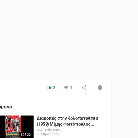
2
0
όμενο
Διακοπές στην Κολοπετινίτσα
(1959) Μίμης Φωτόπουλος...
από
malamaris
761 προβολές
1:25:22