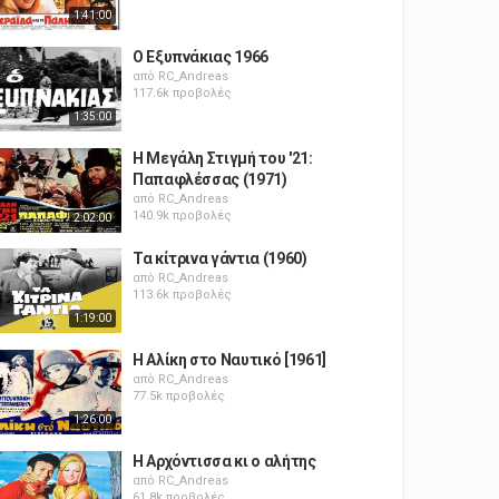
1:41:00
Ο Εξυπνάκιας 1966
από
RC_Andreas
117.6k προβολές
1:35:00
Η Μεγάλη Στιγμή του '21:
Παπαφλέσσας (1971)
από
RC_Andreas
140.9k προβολές
2:02:00
Τα κίτρινα γάντια (1960)
από
RC_Andreas
113.6k προβολές
1:19:00
Η Αλίκη στο Ναυτικό [1961]
από
RC_Andreas
77.5k προβολές
1:26:00
Η Αρχόντισσα κι ο αλήτης
από
RC_Andreas
61.8k προβολές