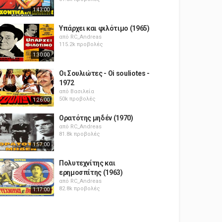
1:43:00
Υπάρχει και φιλότιμο (1965)
από
RC_Andreas
115.2k προβολές
1:30:00
Οι Σουλιώτες - Oi souliotes -
1972
από
Βασιλεία
50k προβολές
1:26:00
Ορατότης μηδέν (1970)
από
RC_Andreas
81.8k προβολές
1:57:00
Πολυτεχνίτης και
ερημοσπίτης (1963)
από
RC_Andreas
82.8k προβολές
1:17:00