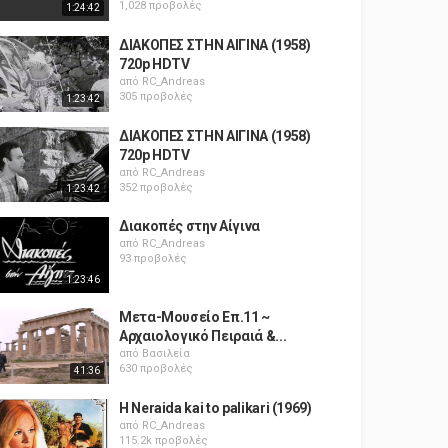
1,028 προβολές
1:24:42
ΔΙΑΚΟΠΕΣ ΣΤΗΝ ΑΙΓΙΝΑ (1958)
720p HDTV
από
RC_Andreas
305 προβολές
1:23:42
ΔΙΑΚΟΠΕΣ ΣΤΗΝ ΑΙΓΙΝΑ (1958)
720p HDTV
από
RC_Andreas
352 προβολές
1:23:42
Διακοπές στην Αίγινα
από
RC_Andreas
93 προβολές
1:23:46
Μετα-Μουσείο Επ.11 ~
Αρχαιολογικό Πειραιά &...
από
Βασιλεία
630 προβολές
41:36
H Neraida kai to palikari (1969)
από
RC_Andreas
115.2k προβολές