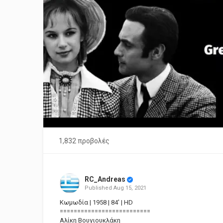
1,832 προβολές
RC_Andreas
Published
Aug 15, 2021
Κωμωδία | 1958 | 84' | HD
==========================
Αλίκη Βουγιουκλάκη