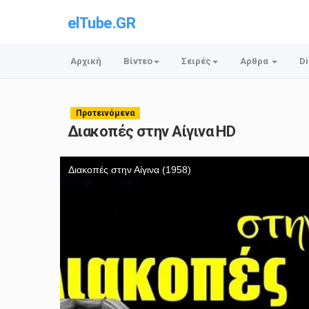
elTube.GR
Αρχική
Βίντεο
Σειρές
Αρθρα
Di
Προτεινόμενα
Διακοπές στην Αίγινα HD