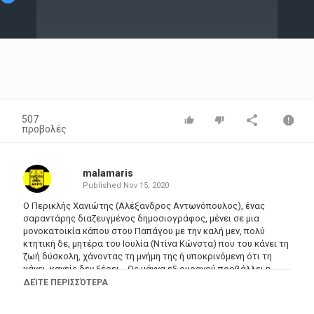
Video
507
προβολές
malamaris
Published
Nov 15, 2020
Ο Περικλής Χανιώτης (Αλέξανδρος Αντωνόπουλος), ένας
σαραντάρης διαζευγμένος δημοσιογράφος, μένει σε μια
μονοκατοικία κάπου στου Παπάγου με την καλή μεν, πολύ
κτητική δε, μητέρα του Ιουλία (Ντίνα Κώνστα) που του κάνει τη
ζωή δύσκολη, χάνοντας τη μνήμη της ή υποκρινόμενη ότι τη
χάνει, κανείς δεν ξέρει... Ως μάννα εξ ουρανού προβάλλει η
ιδέα να την πάει, για λίγο καιρό, σε κάποιον καλό οίκο
ΔΕΊΤΕ ΠΕΡΙΣΣΌΤΕΡΑ
ευγηρίας, για να ξαναπροσπαθήσει με την ευκαιρία της
απουσίας της, να ξανακερδίσει την πρώην γυναίκα του