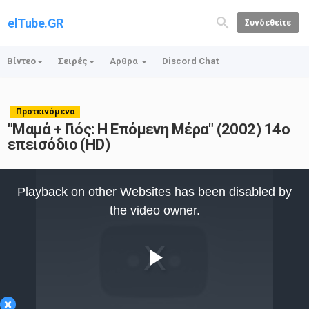
elTube.GR
Συνδεθείτε
Βίντεο
Σειρές
Αρθρα
Discord Chat
Προτεινόμενα
"Μαμά + Γιός: Η Επόμενη Μέρα" (2002) 14ο
επεισόδιο (HD)
This
is
Playback on other Websites has been disabled by
a
modal
the video owner.
window.
Play
×