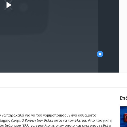
Play
Video
×
Επ
υ να παρακαλά για να του νομιμοποιήσουν ένα αυθαίρετο
κληρης ζωής. Ο Κλέων δεν θέλει ούτε να τον βλέπει. Από τραγική ή
ς διάσημου ‘Ελληνα εφοπλιστή, στον οποίο και έχει υποσχεθεί ο