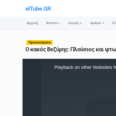
elTube.GR
Αρχική
Βίντεο
Σειρές
Αρθρα
Di
Προτεινόμενα
Ο κακός Βεζύρης: Πλούσιος και φτω
This
is
Playback on other Websites h
a
modal
window.