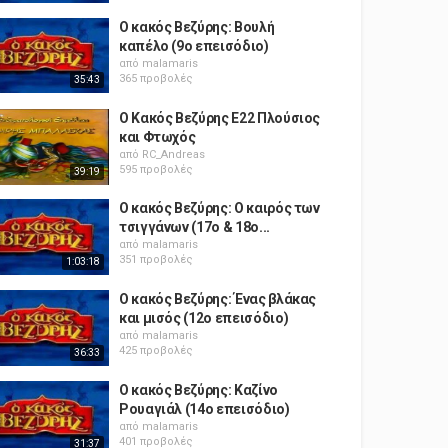
Ο κακός Βεζύρης: Βουλή
καπέλο (9o επεισόδιο)
από
malamaris
365 προβολές
35:43
Ο Κακός Βεζύρης E22 Πλούσιος
και Φτωχός
από
RC_Andreas
595 προβολές
39:19
Ο κακός Βεζύρης: Ο καιρός των
τσιγγάνων (17o & 18o...
από
malamaris
351 προβολές
1:03:18
Ο κακός Βεζύρης: Ένας βλάκας
και μισός (12o επεισόδιο)
από
malamaris
425 προβολές
36:33
Ο κακός Βεζύρης: Καζίνο
Ρουαγιάλ (14o επεισόδιο)
από
malamaris
401 προβολές
31:37