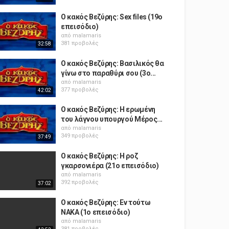
Ο κακός Βεζύρης: Sex files (19o
επεισόδιο)
από
malamaris
381 προβολές
32:58
Ο κακός Βεζύρης: Βασιλικός θα
γίνω στο παραθύρι σου (3o...
από
malamaris
377 προβολές
42:02
Ο κακός Βεζύρης: Η ερωμένη
του λάγνου υπουργού Μέρος...
από
malamaris
349 προβολές
37:49
Ο κακός Βεζύρης: Η ροζ
γκαρσονιέρα (21o επεισόδιο)
από
malamaris
392 προβολές
37:02
Ο κακός Βεζύρης: Εν τούτω
ΝΑΚΑ (1o επεισόδιο)
από
malamaris
381 προβολές