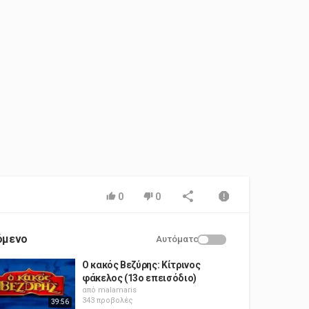
0
0
όμενο
Αυτόματο
Ο κακός Βεζύρης: Κίτρινος
φάκελος (13o επεισόδιο)
από
malamaris
343 προβολές
39:56