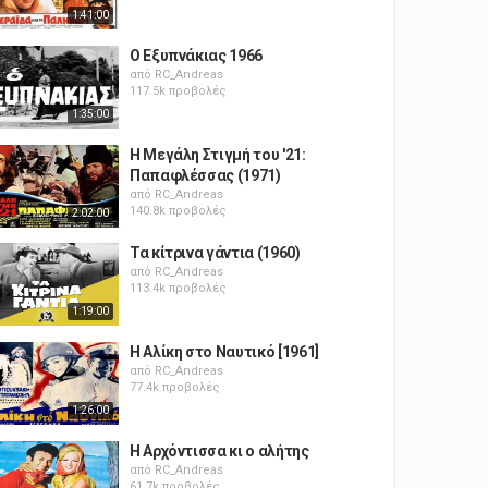
1:41:00
Ο Εξυπνάκιας 1966
από
RC_Andreas
117.5k προβολές
1:35:00
Η Μεγάλη Στιγμή του '21:
Παπαφλέσσας (1971)
από
RC_Andreas
140.8k προβολές
2:02:00
Τα κίτρινα γάντια (1960)
από
RC_Andreas
113.4k προβολές
1:19:00
Η Αλίκη στο Ναυτικό [1961]
από
RC_Andreas
77.4k προβολές
1:26:00
Η Αρχόντισσα κι ο αλήτης
από
RC_Andreas
61.7k προβολές