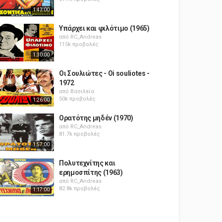
1:43:00
Υπάρχει και φιλότιμο (1965)
από
RC_Andreas
115k προβολές
1:30:00
Οι Σουλιώτες - Oi souliotes -
1972
από
Βασιλεία
50k προβολές
1:26:00
Ορατότης μηδέν (1970)
από
RC_Andreas
81.7k προβολές
1:57:00
Πολυτεχνίτης και
ερημοσπίτης (1963)
από
RC_Andreas
82.8k προβολές
1:17:00