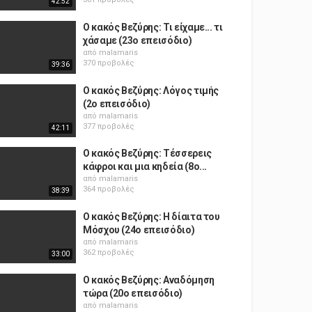
42:52
Ο κακός Βεζύρης: Τι είχαμε... τι
χάσαμε (23o επεισόδιο)
από
malamaris
370 προβολές
39:36
Ο κακός Βεζύρης: Λόγος τιμής
(2o επεισόδιο)
από
malamaris
377 προβολές
42:11
Ο κακός Βεζύρης: Τέσσερεις
κάφροι και μια κηδεία (8o...
από
malamaris
364 προβολές
38:39
Ο κακός Βεζύρης: Η δίαιτα του
Μόσχου (24o επεισόδιο)
από
malamaris
362 προβολές
33:00
Ο κακός Βεζύρης: Αναδόμηση
τώρα (20o επεισόδιο)
από
malamaris