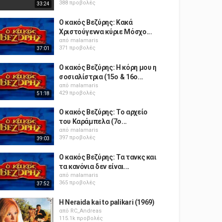
388 προβολές
33:24
Ο κακός Βεζύρης: Κακά
Χριστούγεννα κύριε Μόσχο...
από
malamaris
371 προβολές
37:01
Ο κακός Βεζύρης: Η κόρη μου η
σοσιαλίστρια (15o & 16o...
από
malamaris
429 προβολές
51:18
Ο κακός Βεζύρης: Το αρχείο
του Καράμπελα (7o...
από
malamaris
397 προβολές
39:03
Ο κακός Βεζύρης: Τα τανκς και
τα κανόνια δεν είναι...
από
malamaris
365 προβολές
37:52
H Neraida kai to palikari (1969)
από
RC_Andreas
115.1k προβολές