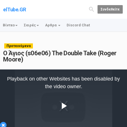
elTube.GR
Συνδεθείτε
Βίντεο
Σειρές
Αρθρα
Discord Chat
Προτεινόμενα
Ο Άγιος (s06e06) The Double Take (Roger
Moore)
This
is
Playback on other Websites has been disabled by
a
modal
the video owner.
window.
Play
×