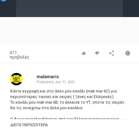
Video
411
προβολές
malamaris
Published
Jun 17, 2021
Κάντε εγγραφή και στο άλλο μου κανάλι (mak mar 6C) για
περισσότερες ταινίες και σειρές ( Ξένες και Ελληνικές)
Το κανάλι μου mak mar 6B, το έκλεισε το ΥΤ, οπότε τις σειρές
θα τις συνεχίσω στα άλλα μου κανάλια
Ο Άγιος προσλαμβάνεται από τον Έλληνα εκατομμυριούχο
Ευγένιο Πάτροκλο για να εντοπίσει τον άνθρωπο που τον
ΔΕΊΤΕ ΠΕΡΙΣΣΌΤΕΡΑ
υποδύεται. Ωστόσο, όταν ο Templar πιάνει τον ψεύτικο, του
λέει ότι αυτός είναι ο πραγματικός Πάτροκλος και όχι ο