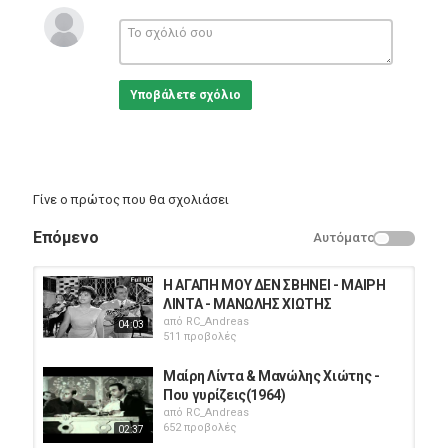
Κατηγορίες
Greek Music
Υποβάλετε σχόλιο
Γίνε ο πρώτος που θα σχολιάσει
Επόμενο
Αυτόματο
Η ΑΓΑΠΗ ΜΟΥ ΔΕΝ ΣΒΗΝΕΙ - ΜΑΙΡΗ
ΛΙΝΤΑ - ΜΑΝΩΛΗΣ ΧΙΩΤΗΣ
από
RC_Andreas
04:03
511 προβολές
Μαίρη Λίντα & Μανώλης Χιώτης -
Που γυρίζεις(1964)
από
RC_Andreas
652 προβολές
02:37