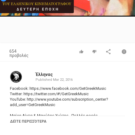
Video
654
προβολές
Έλληνας
Published
Mar 22, 2016
Facebook:
https://www.facebook.com/GetGreekMusic
Twitter:
https://twitter.com/#
!/GetGreekMusic
YouTube: http://www.youtube.com/subscription_center?
add_user=GetGreekMusic
Μαίρη Λίντα & Μανώλης Χιώτης - Πολλές φορές
Δίσκος: Το πανόραμα του ελληνικού κινηματογράφου | Δεύτερη
ΔΕΊΤΕ ΠΕΡΙΣΣΌΤΕΡΑ
εποχή (EMI Music Greece)