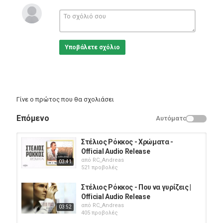
Άκουσε τα υπόλοιπα τραγούδια εδώ:
https://goo.gl/sfJysj
Cobalt Music
Subscribe:
http://goo.gl/mcc7g6
Υποβάλετε σχόλιο
Like us on Facebook:
http://on.fb.me/16GaxR3
Follow us on Twitter:
http://bit.ly/13fZZKD
Follow us on Instagram:
http://bit.ly/1a13sim
Official Website:
http://bit.ly/1aLcEuE
Κατηγορίες
Γίνε ο πρώτος που θα σχολιάσει
Greek Music
Επόμενο
Αυτόματο
Στέλιος Ρόκκος - Χρώματα -
Official Audio Release
από
RC_Andreas
03:41
521 προβολές
Στέλιος Ρόκκος - Που να γυρίζεις |
Official Audio Release
από
RC_Andreas
03:52
405 προβολές