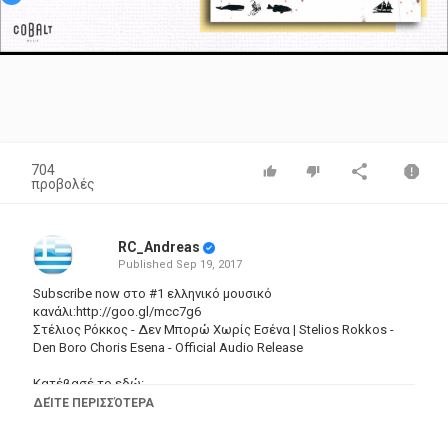
Video
704
προβολές
RC_Andreas
Published
Sep 19, 2017
Subscribe now στο #1 ελληνικό μουσικό
κανάλι:http://goo.gl/mcc7g6
Στέλιος Ρόκκος - Δεν Μπορώ Χωρίς Εσένα | Stelios Rokkos -
Den Boro Choris Esena - Official Audio Release
Κατέβασέ το εδώ:
iTunes:
https://goo.gl/U5QQ2b
ΔΕΊΤΕ ΠΕΡΙΣΣΌΤΕΡΑ
Spotify:
https://goo.gl/eDG26y