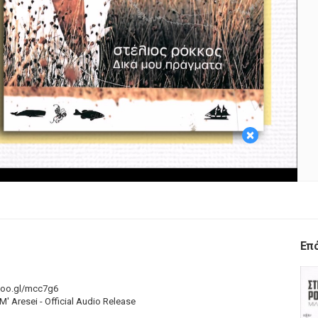
Play
Video
×
Επ
goo.gl/mcc7g6
' Aresei - Official Audio Release