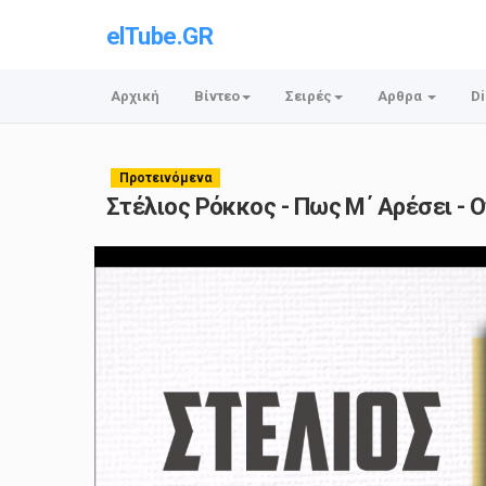
elTube.GR
Αρχική
Βίντεο
Σειρές
Αρθρα
Di
Προτεινόμενα
Στέλιος Ρόκκος - Πως Μ΄ Αρέσει - Of