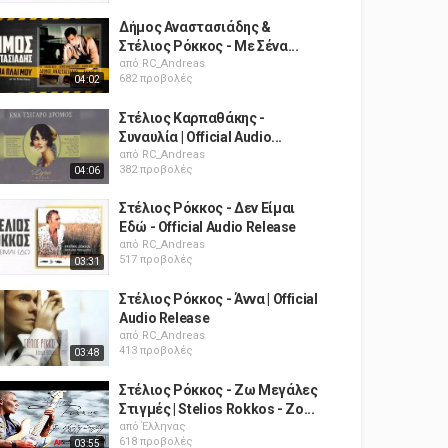
Δήμος Αναστασιάδης &
Στέλιος Ρόκκος - Με Σένα...
από
RC_Andreas
682 προβολές
04:02
Στέλιος Καρπαθάκης -
Συναυλία | Official Audio...
από
RC_Andreas
382 προβολές
04:06
Στέλιος Ρόκκος - Δεν Είμαι
Εδώ - Official Audio Release
από
RC_Andreas
517 προβολές
03:31
Στέλιος Ρόκκος - Άννα | Official
Audio Release
από
RC_Andreas
413 προβολές
03:48
Στέλιος Ρόκκος - Ζω Μεγάλες
Στιγμές | Stelios Rokkos - Zo...
από
Έλληνας
618 προβολές
03:55