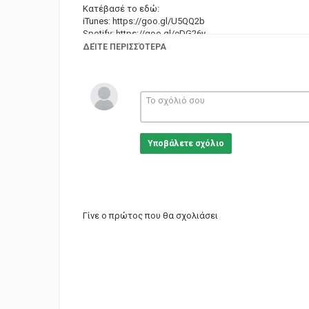
Κατέβασέ το εδώ:
iTunes:
https://goo.gl/U5QQ2b
Spotify:
https://goo.gl/eDG26y
ΔΕΊΤΕ ΠΕΡΙΣΣΌΤΕΡΑ
Άκουσε τα υπόλοιπα τραγούδια εδώ:
https://goo.gl/sfJysj
Cobalt Music
Subscribe:
http://goo.gl/mcc7g6
Like us on Facebook:
http://on.fb.me/16GaxR3
Follow us on Twitter:
http://bit.ly/13fZZKD
Υποβάλετε σχόλιο
Follow us on Instagram:
http://bit.ly/1a13sim
Official Website:
http://bit.ly/1aLcEuE
Κατηγορίες
Greek Music
Γίνε ο πρώτος που θα σχολιάσει