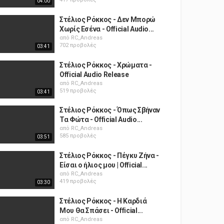
04:00
Στέλιος Ρόκκος - Δεν Μπορώ
Χωρίς Εσένα - Official Audio...
από
RC_Andreas
702 προβολές
03:41
Στέλιος Ρόκκος - Χρώματα -
Official Audio Release
από
RC_Andreas
519 προβολές
03:41
Στέλιος Ρόκκος - Όπως Σβήναν
Τα Φώτα - Official Audio...
από
RC_Andreas
585 προβολές
03:51
Στέλιος Ρόκκος - Πέγκυ Ζήνα -
Είσαι ο ήλιος μου | Official...
από
RC_Andreas
419 προβολές
03:30
Στέλιος Ρόκκος - Η Καρδιά
Μου Θα Σπάσει - Official...
από
RC_Andreas