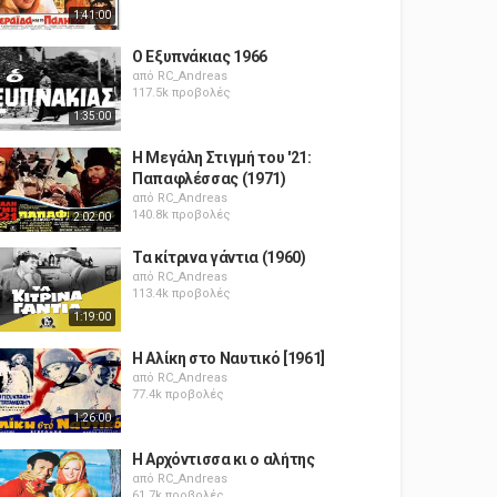
1:41:00
Ο Εξυπνάκιας 1966
από
RC_Andreas
117.5k προβολές
1:35:00
Η Μεγάλη Στιγμή του '21:
Παπαφλέσσας (1971)
από
RC_Andreas
140.8k προβολές
2:02:00
Τα κίτρινα γάντια (1960)
από
RC_Andreas
113.4k προβολές
1:19:00
Η Αλίκη στο Ναυτικό [1961]
από
RC_Andreas
77.4k προβολές
1:26:00
Η Αρχόντισσα κι ο αλήτης
από
RC_Andreas
61.7k προβολές