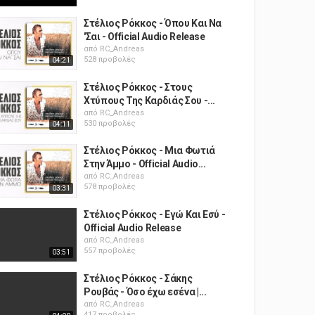
Στέλιος Ρόκκος - Όπου Και Να
'Σαι - Official Audio Release
από
RC_Andreas
528 προβολές
04:21
Στέλιος Ρόκκος - Στους
Χτύπους Της Καρδιάς Σου -...
από
RC_Andreas
530 προβολές
04:11
Στέλιος Ρόκκος - Μια Φωτιά
Στην Άμμο - Official Audio...
από
RC_Andreas
578 προβολές
03:31
Στέλιος Ρόκκος - Εγώ Και Εσύ -
Official Audio Release
από
RC_Andreas
557 προβολές
03:51
Στέλιος Ρόκκος - Σάκης
Ρουβάς - Όσο έχω εσένα |...
από
RC_Andreas
417 προβολές