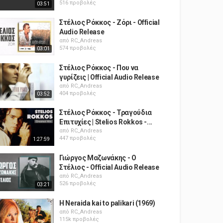
516 προβολές
03:51
Στέλιος Ρόκκος - Ζόρι - Official
Audio Release
από
RC_Andreas
574 προβολές
03:01
Στέλιος Ρόκκος - Που να
γυρίζεις | Official Audio Release
από
RC_Andreas
404 προβολές
03:52
Στέλιος Ρόκκος - Τραγούδια
Επιτυχίες | Stelios Rokkos -...
από
RC_Andreas
447 προβολές
1:27:59
Γιώργος Μαζωνάκης - Ο
Στέλιος - Official Audio Release
από
RC_Andreas
526 προβολές
03:21
H Neraida kai to palikari (1969)
από
RC_Andreas
115k προβολές