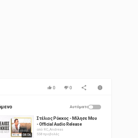
0
0
όμενο
Αυτόματο
Στέλιος Ρόκκος - Μίλησε Μου
- Official Audio Release
από
RC_Andreas
558 προβολές
04:06