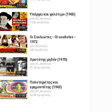
1:43:00
Υπάρχει και φιλότιμο (1965)
από
RC_Andreas
115k προβολές
1:30:00
Οι Σουλιώτες - Oi souliotes -
1972
από
Βασιλεία
50k προβολές
1:26:00
Ορατότης μηδέν (1970)
από
RC_Andreas
81.6k προβολές
1:57:00
Πολυτεχνίτης και
ερημοσπίτης (1963)
από
RC_Andreas
82.8k προβολές
1:17:00