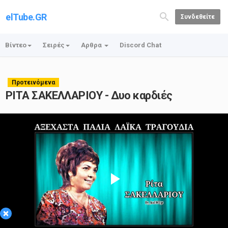
elTube.GR
Συνδεθείτε
Βίντεο
Σειρές
Αρθρα
Discord Chat
Προτεινόμενα
ΡΙΤΑ ΣΑΚΕΛΛΑΡΙΟΥ - Δυο καρδιές
Play
×