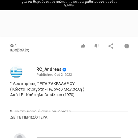
Video
354
προβολές
RC_Andreas
Published
Oct 2, 2022
'' Δυο καρδιές '' ΡΙΤΑ ΣΑΚΕΛΛΑΡΙΟΥ
( Κώστα Τσιριγότη - Γιώργου Μανισαλή )
Από LP - Κάθε ηλιοβασίλεμα (1970)
Κι αν την καρδιά σου μου `δωσες
τώρα τη θέλεις πίσω
ΔΕΊΤΕ ΠΕΡΙΣΣΌΤΕΡΑ
Για ρώτησε κι εμένανε
πως να σου τη γυρίσω