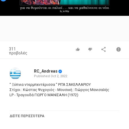
Video
311
προβολές
RC_Andreas
Published
Oct 2, 2022
'' Ξύπνια ντερμπεντέρισσα '' ΡΙΤΑ ΣΑΚΕΛΛΑΡΙΟΥ
Στίχοι : Κώστας Ψυχογιός - Μουσική : Γιώργος Μανισαλής
LP - Τραγουδά ΓΙΩΡΓΟ ΜΑΝΙΣΑΛΗ (1972)
Άνω κάτω θα τα κάνω
ΔΕΊΤΕ ΠΕΡΙΣΣΌΤΕΡΑ
δεν θ' αφήσω τίποτα(δις)
Αν τυχόν και σε τρακάρω