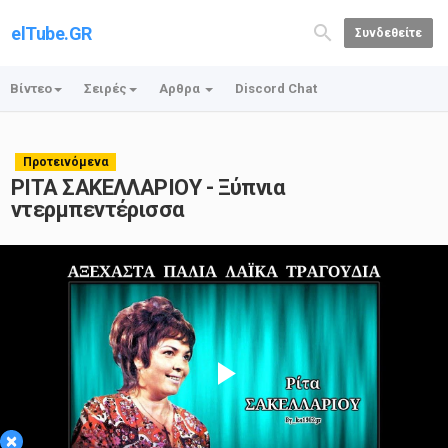
elTube.GR
Συνδεθείτε
Βίντεο
Σειρές
Αρθρα
Discord Chat
Προτεινόμενα
ΡΙΤΑ ΣΑΚΕΛΛΑΡΙΟΥ - Ξύπνια
ντερμπεντέρισσα
Play
×