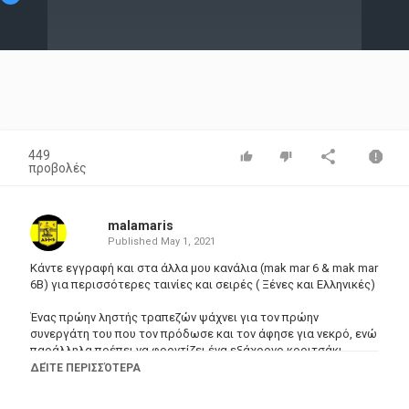
Video
449
προβολές
malamaris
Published
May 1, 2021
Κάντε εγγραφή και στα άλλα μου κανάλια (mak mar 6 & mak mar
6B) για περισσότερες ταινίες και σειρές ( Ξένες και Ελληνικές)
Ένας πρώην ληστής τραπεζών ψάχνει για τον πρώην
συνεργάτη του που τον πρόδωσε και τον άφησε για νεκρό, ενώ
παράλληλα πρέπει να φροντίζει ένα εξάχρονο κοριτσάκι.
Director: Henry Hathaway
ΔΕΊΤΕ ΠΕΡΙΣΣΌΤΕΡΑ
Writers: Will James (novel), Marguerite Roberts (screenplay)
Stars: Gregory Peck, Patricia Quinn, Robert F. Lyons