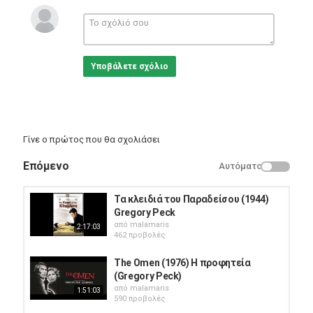
Κατηγορίες
Eng Films
Υποβάλετε σχόλιο
Γίνε ο πρώτος που θα σχολιάσει
Επόμενο
Αυτόματο
Τα κλειδιά του Παραδείσου (1944)
Gregory Peck
από
malamaris
2:17:03
462 προβολές
The Omen (1976) Η προφητεία
(Gregory Peck)
από
malamaris
1:51:03
590 προβολές