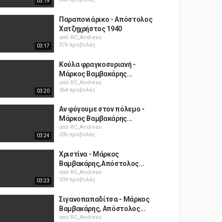
03:19
Παραπονιάρικο - Απόστολος
Χατζηχρήστος 1940
από
RC_Andreas
376 προβολές
03:17
Κούλα φραγκοσυριανή -
Mάρκος Βαμβακάρης...
από
RC_Andreas
364 προβολές
03:20
Αν φύγουμε στον πόλεμο -
Mάρκος Βαμβακάρης...
από
RC_Andreas
336 προβολές
03:24
Χριστίνα - Μάρκος
Βαμβακάρης,Απόστολος...
από
RC_Andreas
339 προβολές
03:23
Σιγανοπαπαδίτσα - Mάρκος
Βαμβακάρης, Απόστολος...
από
RC_Andreas