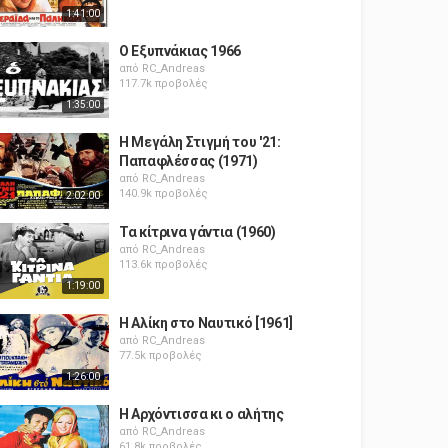
1:41:00
Ο Εξυπνάκιας 1966
από
RC_Andreas
117.7k προβολές
1:35:00
Η Μεγάλη Στιγμή του '21:
Παπαφλέσσας (1971)
από
RC_Andreas
140.9k προβολές
2:02:00
Τα κίτρινα γάντια (1960)
από
RC_Andreas
113.6k προβολές
1:19:00
Η Αλίκη στο Ναυτικό [1961]
από
RC_Andreas
77.5k προβολές
1:26:00
Η Αρχόντισσα κι ο αλήτης
από
RC_Andreas
61.8k προβολές