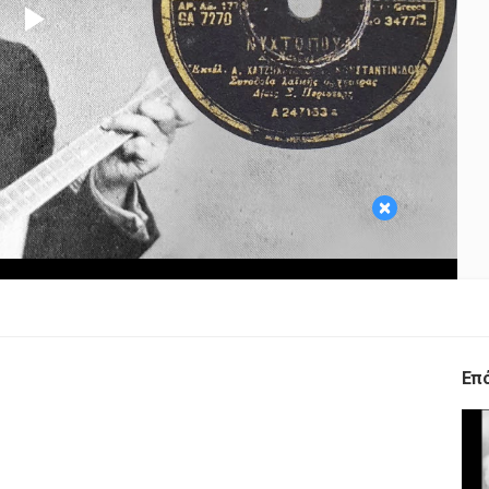
Play
Video
×
Επ