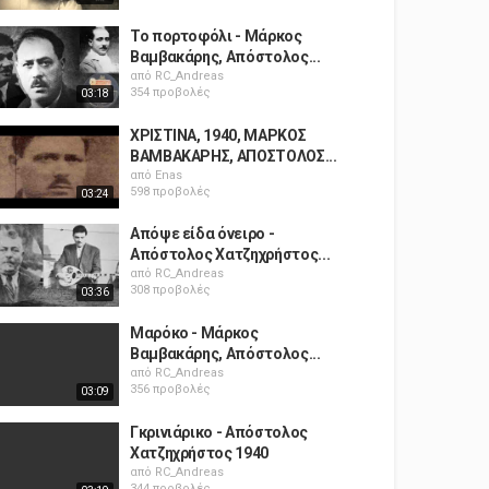
Το πορτοφόλι - Mάρκος
Βαμβακάρης, Απόστολος...
από
RC_Andreas
354 προβολές
03:18
ΧΡΙΣΤΙΝΑ, 1940, ΜΑΡΚΟΣ
ΒΑΜΒΑΚΑΡΗΣ, ΑΠΟΣΤΟΛΟΣ...
από
Enas
598 προβολές
03:24
Απόψε είδα όνειρο -
Απόστολος Χατζηχρήστος...
από
RC_Andreas
308 προβολές
03:36
Μαρόκο - Mάρκος
Βαμβακάρης, Απόστολος...
από
RC_Andreas
356 προβολές
03:09
Γκρινιάρικο - Απόστολος
Χατζηχρήστος 1940
από
RC_Andreas
344 προβολές