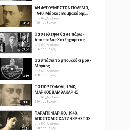
ΑΝ ΦΥΓΟΥΜΕ ΣΤΟΝ ΠΟΛΕΜΟ,
1940, Μάρκος Βαμβακάρης...
από
RC_Andreas
420 προβολές
03:23
Θα σε κλέψω θα σε πάρω -
Απόστολος Χατζηχρήστος...
από
RC_Andreas
356 προβολές
03:04
Θα σπάσει το μπουζούκι μου -
Mάρκος...
από
RC_Andreas
418 προβολές
03:19
ΤΟ ΠΟΡΤΟΦΟΛΙ, 1940,
ΜΑΡΚΟΣ ΒΑΜΒΑΚΑΡΗΣ...
από
RC_Andreas
559 προβολές
03:16
ΠΑΡΑΠΟΝΙΑΡΙΚΟ, 1940,
ΑΠΟΣΤΟΛΟΣ ΧΑΤΖΗΧΡΗΣΤΟΣ
από
RC_Andreas
508 προβολές
03:24