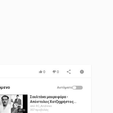
0
0
όμενο
Αυτόματο
Σουλτάνα μαυροφόρα -
Απόστολος Χατζηχρήστος...
από
RC_Andreas
357 προβολές
03:19