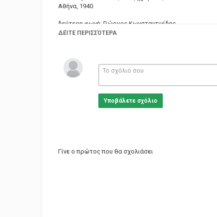
Αθήνα, 1940
δεύτερη φωνή: Γιώργος Κωνσταντινίδης
ΔΕΊΤΕ ΠΕΡΙΣΣΌΤΕΡΑ
διεύθυνση ορχήστρας: Σπύρος Περιστέρης
ορχήστρα με 2 μπουζούκια και κιθάρα
_________________________________________________
Λίγη αγάπη σου ζητώ, μικρό μου, έλα μην αργείς
δωσ’ μου πια μιαν ελπίδα μαζί μου πως θα ’ρθεις
Υποβάλετε σχόλιο
Για σένα νυχτοπούλι έχω γίνει κι όλο ξαγρυπνώ
μα εσύ πάντα μ’ αφήνεις μονάχο να πονώ
Είναι κρίμα να χαθώ για σένα μια και σ’ αγαπώ
μια κι έχω ’γω για σένα τον πιο καλό σκοπό
Γίνε ο πρώτος που θα σχολιάσει
____________________________________________________
Τραγούδι με ενδιαφέροντα και πρωτότυπο τίτλο.
Η τελική πρόταση της ''κοινωνικής αποκαταστάσεως''
εποχής.