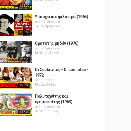
1:43:00
Υπάρχει και φιλότιμο (1965)
από
RC_Andreas
115.2k προβολές
1:30:00
Ορατότης μηδέν (1970)
από
RC_Andreas
81.9k προβολές
1:57:00
Οι Σουλιώτες - Oi souliotes -
1972
από
Βασιλεία
50k προβολές
1:26:00
Πολυτεχνίτης και
ερημοσπίτης (1963)
από
RC_Andreas
82.9k προβολές
1:17:00