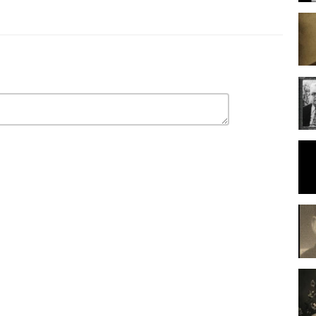
 ήταν σπανιότερη στα παλαιότερα ρεμπέτικα της προ λογοκρισίας