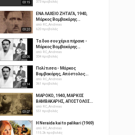
373 προβολές
03:15
ΕΝΑ ΛΑΧΕΙΟ ΖΗΤΑΓΑ, 1940,
Μάρκος Βαμβακάρης...
από
RC_Andreas
620 προβολές
03:20
Τα δυο σου χέρια πήρανε -
Μάρκος Βαμβακάρης...
από
RC_Andreas
334 προβολές
03:05
Πολίτισσα - Μάρκος
Βαμβακάρης, Απόστολος...
από
RC_Andreas
361 προβολές
03:14
ΜΑΡΟΚΟ, 1940, ΜΑΡΚΟΣ
ΒΑΜΒΑΚΑΡΗΣ, ΑΠΟΣΤΟΛΟΣ...
από
RC_Andreas
551 προβολές
03:07
H Neraida kai to palikari (1969)
από
RC_Andreas
115.2k προβολές