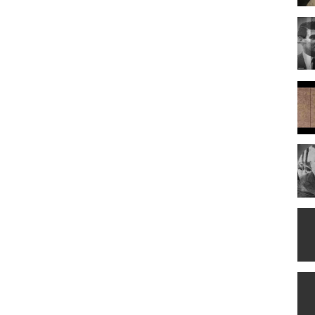
λαϊκό τραγούδι των Ελλήνων.2010