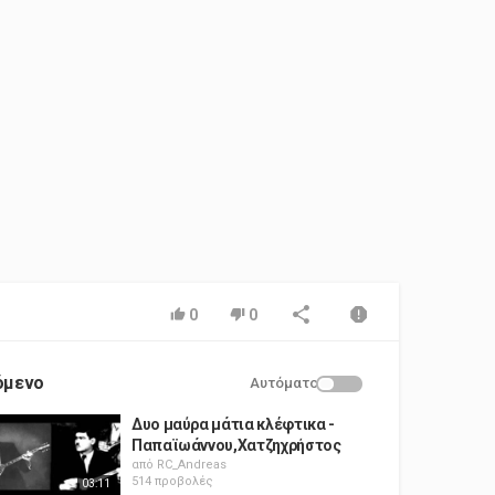
0
0
όμενο
Αυτόματο
Δυο μαύρα μάτια κλέφτικα -
Παπαϊωάννου,Χατζηχρήστος
από
RC_Andreas
514 προβολές
03:11