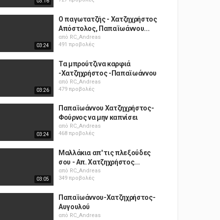
03:16
Ο παγωτατζής - Χατζηχρήστος
Απόστολος, Παπαϊωάννου...
από
RC_Andreas
491 προβολές
03:24
Τα μπρούτζινα καρφιά
-Χατζηχρήστος -Παπαϊωάννου
από
RC_Andreas
479 προβολές
03:26
Παπαϊωάννου Χατζηχρήστος-
Φούρνος να μην καπνίσει
από
RC_Andreas
468 προβολές
03:24
Μαλλάκια απ' τις πλεξούδες
σου - Απ. Χατζηχρήστος...
από
RC_Andreas
349 προβολές
03:05
Παπαϊωάννου-Χατζηχρήστος-
Αυγουλού
από
RC_Andreas