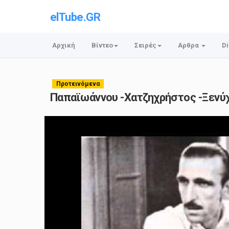
elTube.GR
Αρχική
Βίντεο
Σειρές
Αρθρα
Di
Προτεινόμενα
Παπαϊωάννου -Χατζηχρήστος -Ξενύχ