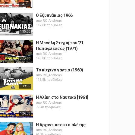
1:41:00
Ο Εξυπνάκιας 1966
από
RC_Andreas
117.6k προβολές
1:35:00
Η Μεγάλη Στιγμή του '21:
Παπαφλέσσας (1971)
από
RC_Andreas
140.8k προβολές
2:02:00
Τα κίτρινα γάντια (1960)
από
RC_Andreas
113.5k προβολές
1:19:00
Η Αλίκη στο Ναυτικό [1961]
από
RC_Andreas
77.4k προβολές
1:26:00
Η Αρχόντισσα κι ο αλήτης
από
RC_Andreas
61.7k προβολές