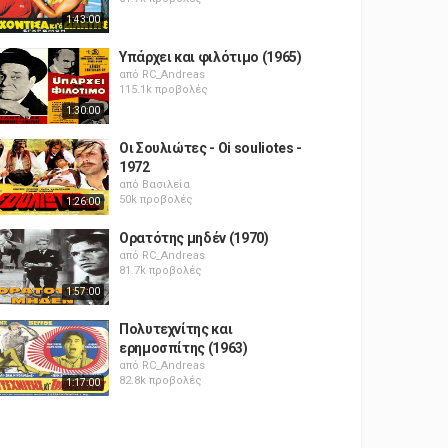
1:43:00
Υπάρχει και φιλότιμο (1965)
από
RC_Andreas
115.1k προβολές
1:30:00
Οι Σουλιώτες - Oi souliotes -
1972
από
Βασιλεία
50k προβολές
1:26:00
Ορατότης μηδέν (1970)
από
RC_Andreas
81.7k προβολές
1:57:00
Πολυτεχνίτης και
ερημοσπίτης (1963)
από
RC_Andreas
82.8k προβολές
1:17:00