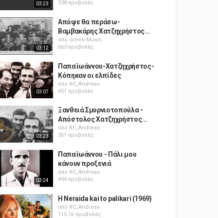
538 προβολές
03:23
Απόψε θα περάσω-
Βαμβακάρης Χατζηχρήστος...
από
Greek-Music
663 προβολές
03:12
Παπαϊωάννου-Χατζηχρήστος-
Κόπηκαν οι ελπίδες
από
RC_Andreas
451 προβολές
03:07
Ξανθειά Σμυρνιοτοπούλα -
Απόστολος Χατζηχρήστος...
από
RC_Andreas
361 προβολές
03:23
Παπαϊωάννου - Πάλι μου
κάνουν προξενιά
από
RC_Andreas
494 προβολές
03:24
H Neraida kai to palikari (1969)
από
RC_Andreas
115.1k προβολές