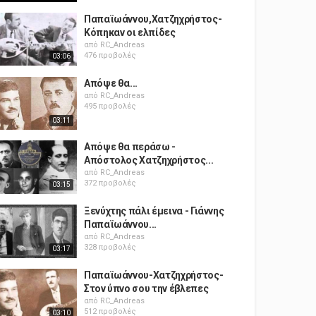
Παπαϊωάννου,Χατζηχρήστος-
Κόπηκαν οι ελπίδες
από
RC_Andreas
476 προβολές
03:06
Απόψε θα...
από
RC_Andreas
495 προβολές
03:11
Απόψε θα περάσω -
Απόστολος Χατζηχρήστος...
από
RC_Andreas
372 προβολές
03:15
Ξενύχτης πάλι έμεινα - Γιάννης
Παπαϊωάννου...
από
RC_Andreas
328 προβολές
03:17
Παπαϊωάννου-Χατζηχρήστος-
Στον ύπνο σου την έβλεπες
από
RC_Andreas
512 προβολές
03:10