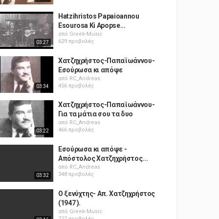
Hatzihristos Papaioannou
Esourosa Ki Apopse...
από
Greek-Music
629 προβολές
03:27
Χατζηχρήστος-Παπαϊωάννου-
Εσούρωσα κι απόψε
από
RC_Andreas
456 προβολές
03:34
Χατζηχρήστος-Παπαϊωάννου-
Για τα μάτια σου τα δυο
από
RC_Andreas
466 προβολές
03:22
Εσούρωσα κι απόψε -
Απόστολος Χατζηχρήστος...
από
RC_Andreas
348 προβολές
03:32
Ο ξενύχτης- Απ. Χατζηχρήστος
(1947 ).
από
Greek-Music
727 προβολές