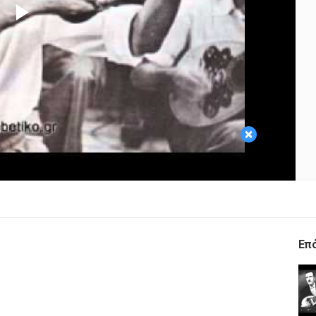
Play
Video
×
Επ