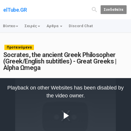
elTube.GR
Συνδεθείτε
Βίντεο
Σειρές
Αρθρα
Discord Chat
Προτεινόμενα
Socrates, the ancient Greek Philosopher
(Greek/English subtitles) - Great Greeks |
Alpha Ωmega
This
is
Playback on other Websites has been disabled by
a
modal
the video owner.
window.
Play