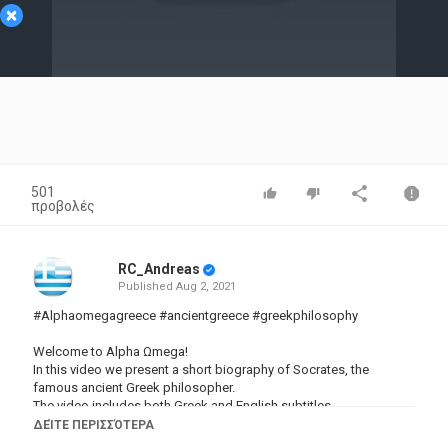
×
Video
501
προβολές
RC_Andreas
Published
Aug 2, 2021
#Alphaomegagreece #ancientgreece #greekphilosophy
Welcome to Alpha Ωmega!
In this video we present a short biography of Socrates, the
famous ancient Greek philosopher.
The video includes both Greek and English subtitles.
ΔΕΊΤΕ ΠΕΡΙΣΣΌΤΕΡΑ
►If you want to learn how to speak Greek check out this