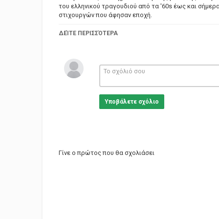
του ελληνικού τραγουδιού από τα '60s έως και σήμερ
στιχουργών που άφησαν εποχή.
Στο κανάλι Ελληνικό Τραγούδι θα βρείτε συγκεντρωμ
ΔΕΊΤΕ ΠΕΡΙΣΣΌΤΕΡΑ
καταλόγους της ελληνικής μουσικής σκηνής.
Κατηγορίες
Greek Music
Υποβάλετε σχόλιο
Γίνε ο πρώτος που θα σχολιάσει