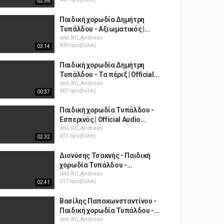
02:56
Παιδική χορωδία Δημήτρη
Τυπάλδου - Αξιωματικός |...
από
RC_Andreas
439 προβολές
03:14
Παιδική χορωδία Δημήτρη
Τυπάλδου - Τα πέριξ | Official...
από
RC_Andreas
407 προβολές
00:37
Παιδική χορωδία Τυπάλδου -
Εσπερινός | Official Audio...
από
RC_Andreas
451 προβολές
02:32
Διονύσης Τσακνής - Παιδική
χορωδία Τυπάλδου -...
από
RC_Andreas
517 προβολές
02:41
Βασίλης Παπακωνσταντίνου -
Παιδική χορωδία Τυπάλδου -...
από
RC_Andreas