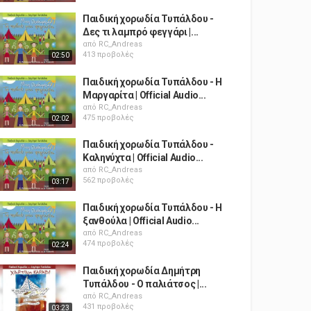
Παιδική χορωδία Τυπάλδου -
Δες τι λαμπρό φεγγάρι |...
από
RC_Andreas
413 προβολές
02:50
Παιδική χορωδία Τυπάλδου - Η
Μαργαρίτα | Official Audio...
από
RC_Andreas
475 προβολές
02:02
Παιδική χορωδία Τυπάλδου -
Καληνύχτα | Official Audio...
από
RC_Andreas
562 προβολές
03:17
Παιδική χορωδία Τυπάλδου - Η
ξανθούλα | Official Audio...
από
RC_Andreas
474 προβολές
02:24
Παιδική χορωδία Δημήτρη
Τυπάλδου - Ο παλιάτσος |...
από
RC_Andreas
431 προβολές
03:23