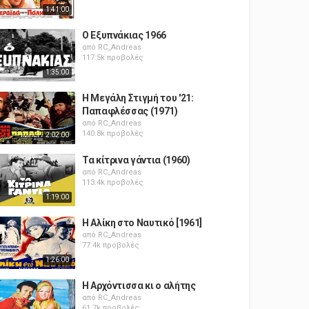
1:41:00
Ο Εξυπνάκιας 1966
από
RC_Andreas
117.5k προβολές
1:35:00
Η Μεγάλη Στιγμή του '21:
Παπαφλέσσας (1971)
από
RC_Andreas
140.8k προβολές
2:02:00
Τα κίτρινα γάντια (1960)
από
RC_Andreas
113.4k προβολές
1:19:00
Η Αλίκη στο Ναυτικό [1961]
από
RC_Andreas
77.4k προβολές
1:26:00
Η Αρχόντισσα κι ο αλήτης
από
RC_Andreas
61.7k προβολές