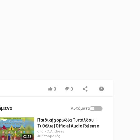
0
0
όμενο
Αυτόματο
Παιδική χορωδία Τυπάλδου -
Τι θέλω | Official Audio Release
από
RC_Andreas
467 προβολές
03:23