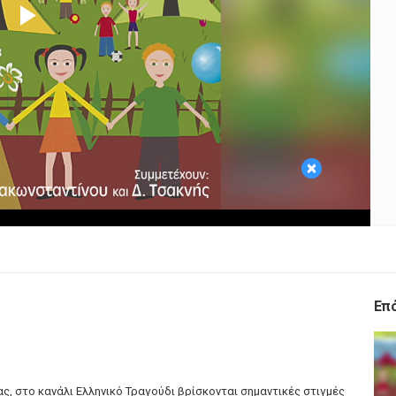
Play
Video
×
Επ
ς, στο κανάλι Ελληνικό Τραγούδι βρίσκονται σημαντικές στιγμές