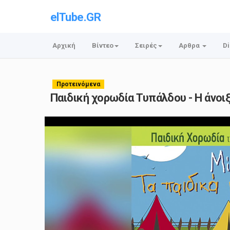
elTube.GR
Αρχική
Βίντεο
Σειρές
Αρθρα
Di
Προτεινόμενα
Παιδική χορωδία Τυπάλδου - Η άνοιξη