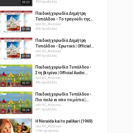
433 προβολές
03:23
Παιδική χορωδία Δημήτρη
Τυπάλδου - Το τραγούδι της...
από
RC_Andreas
406 προβολές
05:05
Παιδική χορωδία Δημήτρη
Τυπάλδου - Ερωτικό | Official...
από
RC_Andreas
394 προβολές
03:54
Παιδική χορωδία Τυπάλδου -
Στη βιτρίνα | Official Audio...
από
RC_Andreas
446 προβολές
02:01
Παιδική χορωδία Τυπάλδου -
Πιο πολύ κι απο τα μάτια |...
από
RC_Andreas
421 προβολές
05:24
H Neraida kai to palikari (1969)
από
RC_Andreas
115k προβολές