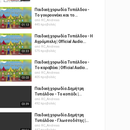
Παιδική χορωδία Τυπάλδου -
Το γουρουνάκι και το...
από
RC_Andreas
445 προβολές
01:13
Παιδική χορωδία Τυπάλδου - Η
Αγράμπελη | Official Audio...
από
RC_Andreas
575 προβολές
03:33
Παιδική χορωδία Τυπάλδου -
Το καραβάκι | Official Audio...
από
RC_Andreas
405 προβολές
03:03
Παιδική χορωδία Δημήτρη
Τυπάλδου - Το κοπάδι |...
από
RC_Andreas
492 προβολές
03:39
Παιδική χορωδία Δημήτρη
Τυπάλδου - Γλωσσοδέτης |...
από
RC_Andreas
447 προβολές