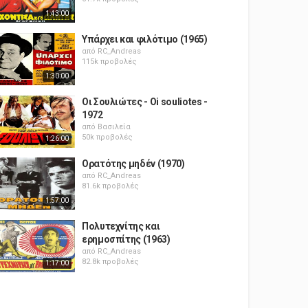
1:43:00
Υπάρχει και φιλότιμο (1965)
από
RC_Andreas
115k προβολές
1:30:00
Οι Σουλιώτες - Oi souliotes -
1972
από
Βασιλεία
50k προβολές
1:26:00
Ορατότης μηδέν (1970)
από
RC_Andreas
81.6k προβολές
1:57:00
Πολυτεχνίτης και
ερημοσπίτης (1963)
από
RC_Andreas
82.8k προβολές
1:17:00