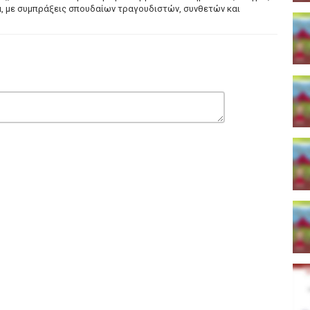
α, με συμπράξεις σπουδαίων τραγουδιστών, συνθετών και
ένο έναν από τους σπουδαιότερους και πιο πολυποίκιλους