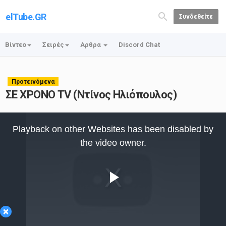
elTube.GR
Συνδεθείτε
Βίντεο
Σειρές
Αρθρα
Discord Chat
Προτεινόμενα
ΣΕ ΧΡΟΝΟ TV (Ντίνος Ηλιόπουλος)
This
is
Playback on other Websites has been disabled by
a
modal
the video owner.
window.
Play
×