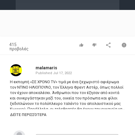
Video
415
προβολές
malamaris
Published
Jul 17, 2022
Η εκπομπή «ΣΕ ΧΡΟΝΟ TV» τιμά με ένα ξεχωριστό αφιέρωμα
τον ΝΤΙΝΟ ΗΛΙΟΠΟΥΛΟ, τον Έλληνα Φρεντ Αστέρ, όπως πολλοί
τον έχουν αποκαλέσει. Άνθρωποι που τον έζησαν από κοντά
και συνεργάστηκαν μαζί του, οικεία του πρόσωπα και φίλοι
ξεδιπλώνουν το πολύπλευρο ταλέντο του απολαυστικού μας
Κωμικού. Παράλληλα, οι τηλεθεατές θα έχουν την ευκαιρία να
τον απολαύσουν σε τηλεοπτικές του εμφανίσεις, στο «ΘΕΑΤΡΟ
ΔΕΊΤΕ ΠΕΡΙΣΣΌΤΕΡΑ
ΤΗΣ ΔΕΥΤΕΡΑΣ» στο «ΜΑΡΙΟΣ, ΦΑΝΗ, ΚΑΙΣΑΡ» και στην
Τηλεταινία «ΣΧΕΔΟΝ ΤΙΠΟΤΑ, ΣΧΕΔΟΝ ΚΑΝΕΙΣ…», σε σενάριο
ΓΙΩΡΓΟΥ ΣΚΟΥΡΤΗ. Ένας καλλιτέχνης για όλους τους ρόλους,