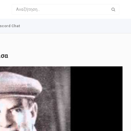
scord Chat
ισα