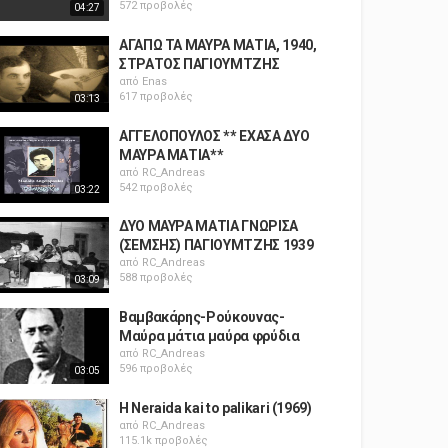
572 προβολές
04:27
ΑΓΑΠΩ ΤΑ ΜΑΥΡΑ ΜΑΤΙΑ, 1940,
ΣΤΡΑΤΟΣ ΠΑΓΙΟΥΜΤΖΗΣ
από
Enas
617 προβολές
03:13
ΑΓΓΕΛΟΠΟΥΛΟΣ ** ΕΧΑΣΑ ΔΥΟ
ΜΑΥΡΑ ΜΑΤΙΑ**
από
RC_Andreas
542 προβολές
03:22
ΔΥΟ ΜΑΥΡΑ ΜΑΤΙΑ ΓΝΩΡΙΣΑ
(ΣΕΜΣΗΣ) ΠΑΓΙΟΥΜΤΖΗΣ 1939
από
RC_Andreas
588 προβολές
03:09
Βαμβακάρης-Ρούκουνας-
Μαύρα μάτια μαύρα φρύδια
από
RC_Andreas
596 προβολές
03:05
H Neraida kai to palikari (1969)
από
RC_Andreas
115.1k προβολές