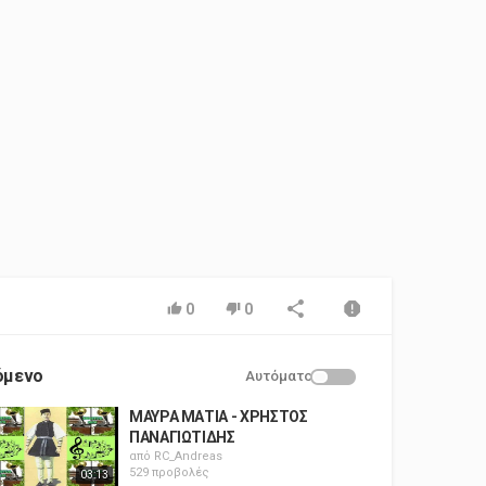
0
0
όμενο
Αυτόματο
ΜΑΥΡΑ ΜΑΤΙΑ - ΧΡΗΣΤΟΣ
ΠΑΝΑΓΙΩΤΙΔΗΣ
από
RC_Andreas
529 προβολές
03:13