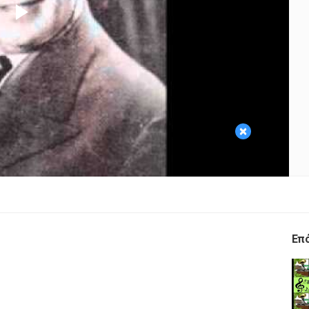
Play
Video
×
Επ