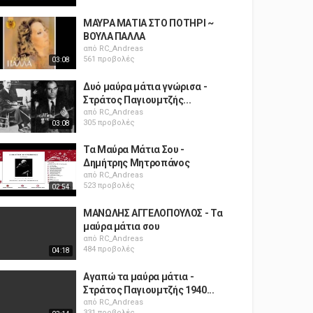
ΜΑΥΡΑ ΜΑΤΙΑ ΣΤΟ ΠΟΤΗΡΙ ~
ΒΟΥΛΑ ΠΑΛΛΑ
από
RC_Andreas
561 προβολές
03:08
Δυό μαύρα μάτια γνώρισα -
Στράτος Παγιουμτζής...
από
RC_Andreas
305 προβολές
03:08
Τα Μαύρα Μάτια Σου -
Δημήτρης Μητροπάνος
από
RC_Andreas
523 προβολές
02:54
ΜΑΝΩΛΗΣ ΑΓΓΕΛΟΠΟΥΛΟΣ - Τα
μαύρα μάτια σου
από
RC_Andreas
484 προβολές
04:18
Αγαπώ τα μαύρα μάτια -
Στράτος Παγιουμτζής 1940...
από
RC_Andreas
331 προβολές