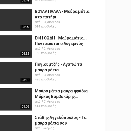
03:14
ΒΟΥΛΑ ΠΑΛΛΑ - Μαύρα μάτια
στο ποτήρι
από
RC_Andreas
514 προβολές
03:09
ΕΦΗ ΘΩΔΗ - Μαύρα μάτια ... -
Παντρεύεται ο Αυγερινός
από
RC_Andreas
186 προβολές
04:32
Παγιουμτζής - Αγαπώ τα
μαύρα μάτια
από
RC_Andreas
496 προβολές
03:10
Μαύρα μάτια μαύρα φρύδια -
Mάρκος Βαμβακάρης...
από
RC_Andreas
414 προβολές
03:05
Στάθης Αγγελόπουλος - Τα
μαύρα μάτια σου
από
Έλληνας