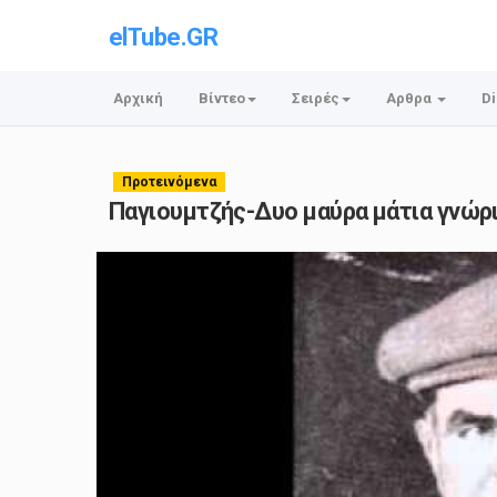
elTube.GR
Αρχική
Βίντεο
Σειρές
Αρθρα
Di
Προτεινόμενα
Παγιουμτζής-Δυο μαύρα μάτια γνώρ