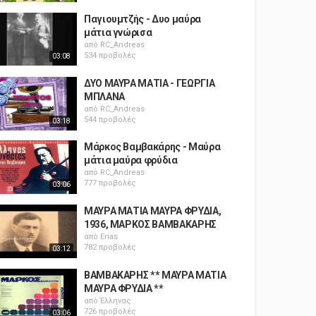
Παγιουμτζής - Δυο μαύρα
μάτια γνώρισα
από
RC_Andreas
534 προβολές
03:08
ΔΥΟ ΜΑΥΡΑ ΜΑΤΙΑ - ΓΕΩΡΓΙΑ
ΜΠΛΑΝΑ
από
RC_Andreas
544 προβολές
03:18
Μάρκος Βαμβακάρης - Μαύρα
μάτια μαύρα φρύδια
από
RC_Andreas
777 προβολές
03:06
ΜΑΥΡΑ ΜΑΤΙΑ ΜΑΥΡΑ ΦΡΥΔΙΑ,
1936, ΜΑΡΚΟΣ ΒΑΜΒΑΚΑΡΗΣ
από
Enas
782 προβολές
03:12
ΒΑΜΒΑΚΑΡΗΣ ** ΜΑΥΡΑ ΜΑΤΙΑ
ΜΑΥΡΑ ΦΡΥΔΙΑ **
από
Έλληνας
726 προβολές
03:06