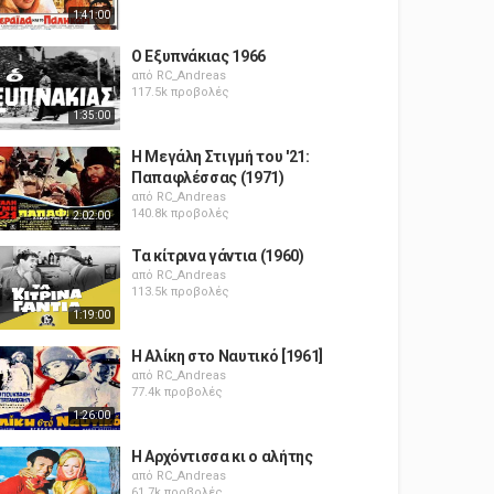
1:41:00
Ο Εξυπνάκιας 1966
από
RC_Andreas
117.5k προβολές
1:35:00
Η Μεγάλη Στιγμή του '21:
Παπαφλέσσας (1971)
από
RC_Andreas
140.8k προβολές
2:02:00
Τα κίτρινα γάντια (1960)
από
RC_Andreas
113.5k προβολές
1:19:00
Η Αλίκη στο Ναυτικό [1961]
από
RC_Andreas
77.4k προβολές
1:26:00
Η Αρχόντισσα κι ο αλήτης
από
RC_Andreas
61.7k προβολές