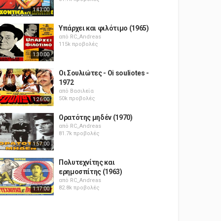
1:43:00
Υπάρχει και φιλότιμο (1965)
από
RC_Andreas
115k προβολές
1:30:00
Οι Σουλιώτες - Oi souliotes -
1972
από
Βασιλεία
50k προβολές
1:26:00
Ορατότης μηδέν (1970)
από
RC_Andreas
81.7k προβολές
1:57:00
Πολυτεχνίτης και
ερημοσπίτης (1963)
από
RC_Andreas
82.8k προβολές
1:17:00