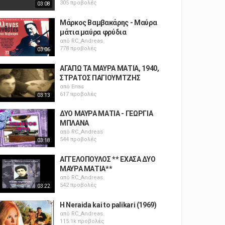
305 προβολές
03:08
Μάρκος Βαμβακάρης - Μαύρα
μάτια μαύρα φρύδια
από
RC_Andreas
778 προβολές
03:06
ΑΓΑΠΩ ΤΑ ΜΑΥΡΑ ΜΑΤΙΑ, 1940,
ΣΤΡΑΤΟΣ ΠΑΓΙΟΥΜΤΖΗΣ
από
Enas
617 προβολές
03:13
ΔΥΟ ΜΑΥΡΑ ΜΑΤΙΑ - ΓΕΩΡΓΙΑ
ΜΠΛΑΝΑ
από
RC_Andreas
544 προβολές
03:18
ΑΓΓΕΛΟΠΟΥΛΟΣ ** ΕΧΑΣΑ ΔΥΟ
ΜΑΥΡΑ ΜΑΤΙΑ**
από
RC_Andreas
542 προβολές
03:22
H Neraida kai to palikari (1969)
από
RC_Andreas
115.1k προβολές