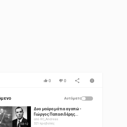
0
0
όμενο
Αυτόματο
Δυο μαύρα μάτια αγαπώ -
Γιώργος Παπασιδέρης...
από
RC_Andreas
321 προβολές
03:12