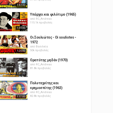
1:43:00
Υπάρχει και φιλότιμο (1965)
από
RC_Andreas
115.1k προβολές
1:30:00
Οι Σουλιώτες - Oi souliotes -
1972
από
Βασιλεία
50k προβολές
1:26:00
Ορατότης μηδέν (1970)
από
RC_Andreas
81.8k προβολές
1:57:00
Πολυτεχνίτης και
ερημοσπίτης (1963)
από
RC_Andreas
82.8k προβολές
1:17:00