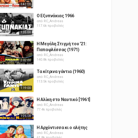
1:41:00
Ο Εξυπνάκιας 1966
από
RC_Andreas
117.6k προβολές
1:35:00
Η Μεγάλη Στιγμή του '21:
Παπαφλέσσας (1971)
από
RC_Andreas
140.8k προβολές
2:02:00
Τα κίτρινα γάντια (1960)
από
RC_Andreas
113.5k προβολές
1:19:00
Η Αλίκη στο Ναυτικό [1961]
από
RC_Andreas
77.4k προβολές
1:26:00
Η Αρχόντισσα κι ο αλήτης
από
RC_Andreas
61.8k προβολές