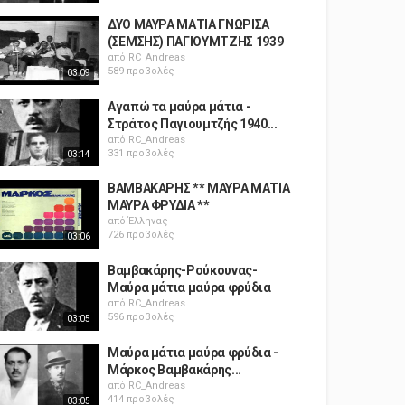
ΔΥΟ ΜΑΥΡΑ ΜΑΤΙΑ ΓΝΩΡΙΣΑ
(ΣΕΜΣΗΣ) ΠΑΓΙΟΥΜΤΖΗΣ 1939
από
RC_Andreas
589 προβολές
03:09
Αγαπώ τα μαύρα μάτια -
Στράτος Παγιουμτζής 1940...
από
RC_Andreas
331 προβολές
03:14
ΒΑΜΒΑΚΑΡΗΣ ** ΜΑΥΡΑ ΜΑΤΙΑ
ΜΑΥΡΑ ΦΡΥΔΙΑ **
από
Έλληνας
726 προβολές
03:06
Βαμβακάρης-Ρούκουνας-
Μαύρα μάτια μαύρα φρύδια
από
RC_Andreas
596 προβολές
03:05
Μαύρα μάτια μαύρα φρύδια -
Mάρκος Βαμβακάρης...
από
RC_Andreas
414 προβολές
03:05