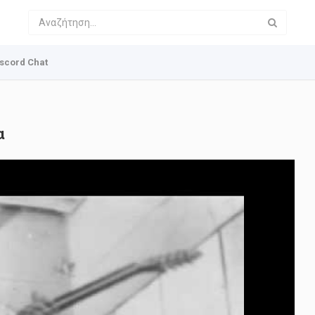
scord Chat
α