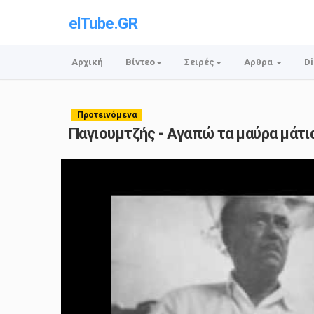
elTube.GR
Αρχική
Βίντεο
Σειρές
Αρθρα
Di
Προτεινόμενα
Παγιουμτζής - Αγαπώ τα μαύρα μάτι