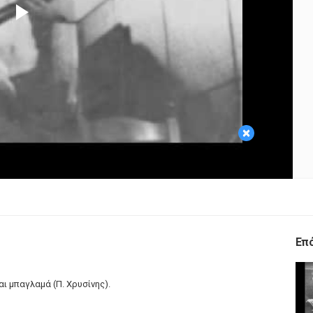
Play
Video
×
Επ
αι μπαγλαμά (Π. Χρυσίνης).