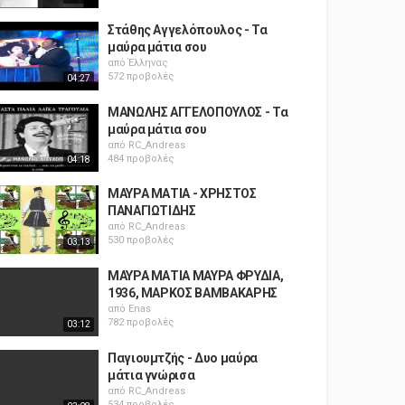
Στάθης Αγγελόπουλος - Τα
μαύρα μάτια σου
από
Έλληνας
572 προβολές
04:27
ΜΑΝΩΛΗΣ ΑΓΓΕΛΟΠΟΥΛΟΣ - Τα
μαύρα μάτια σου
από
RC_Andreas
484 προβολές
04:18
ΜΑΥΡΑ ΜΑΤΙΑ - ΧΡΗΣΤΟΣ
ΠΑΝΑΓΙΩΤΙΔΗΣ
από
RC_Andreas
530 προβολές
03:13
ΜΑΥΡΑ ΜΑΤΙΑ ΜΑΥΡΑ ΦΡΥΔΙΑ,
1936, ΜΑΡΚΟΣ ΒΑΜΒΑΚΑΡΗΣ
από
Enas
782 προβολές
03:12
Παγιουμτζής - Δυο μαύρα
μάτια γνώρισα
από
RC_Andreas
534 προβολές