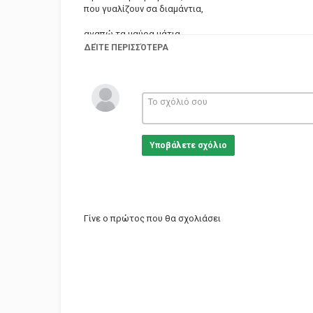
που γυαλίζουν σα διαμάντια,
αγαπώ τα μαύρα μάτια.
ΔΕΊΤΕ ΠΕΡΙΣΣΌΤΕΡΑ
Αγαπώ τις μαυρομάτες,
κι όλες τις γαλανομάτες,
αγαπώ τις μαυρομάτες.
Υποβάλετε σχόλιο
Χήρες κι αρραβωνιασμένες,
λεύτερες και παντρεμένες,
χήρες κι αρραβωνιασμένες.
Γίνε ο πρώτος που θα σχολιάσει
Καστανές ξανθομαλλούσες,
oμορφιές ξανθειές και ρούσες,
καστανές ξανθομαλλούσες.