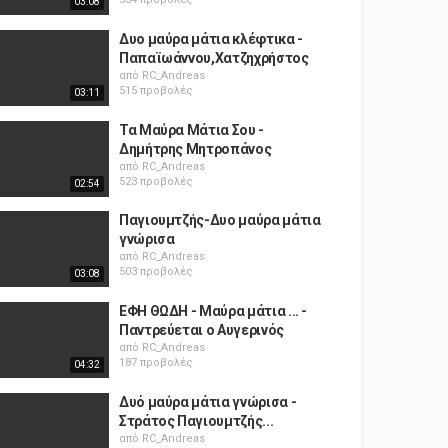
03:08
Δυο μαύρα μάτια κλέφτικα -
Παπαϊωάννου,Χατζηχρήστος
από
RC_Andreas
515 προβολές
03:11
Τα Μαύρα Μάτια Σου -
Δημήτρης Μητροπάνος
από
RC_Andreas
523 προβολές
02:54
Παγιουμτζής-Δυο μαύρα μάτια
γνώρισα
από
RC_Andreas
503 προβολές
03:08
ΕΦΗ ΘΩΔΗ - Μαύρα μάτια ... -
Παντρεύεται ο Αυγερινός
από
RC_Andreas
187 προβολές
04:32
Δυό μαύρα μάτια γνώρισα -
Στράτος Παγιουμτζής...
από
RC_Andreas