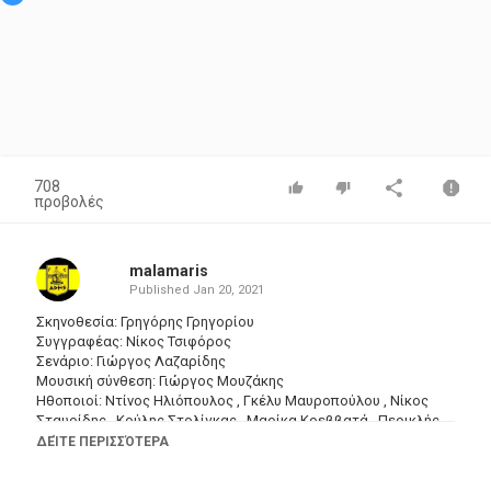
708
προβολές
malamaris
Published
Jan 20, 2021
Σκηνοθεσία: Γρηγόρης Γρηγορίου
Συγγραφέας: Νίκος Τσιφόρος
Σενάριο: Γιώργος Λαζαρίδης
Μουσική σύνθεση: Γιώργος Μουζάκης
Ηθοποιοί: Ντίνος Ηλιόπουλος , Γκέλυ Μαυροπούλου , Νίκος
Σταυρίδης , Κούλης Στολίγκας , Μαρίκα Κρεββατά , Περικλής
Χριστοφορίδης , Βαγγέλης Πλοιός , Δήμητρα Ζέζα , Σάκης
ΔΕΊΤΕ ΠΕΡΙΣΣΌΤΕΡΑ
Τσολακάκης , Τούλα Διακοπούλου , Μανώλης Παπαγιαννάκης ,
Γιώργος Πάλλης , Βιβή Μαρκουτσά , Άλκης Στέας , Αφές