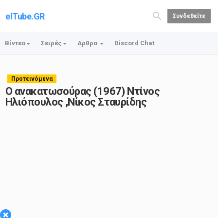
elTube.GR
Συνδεθείτε
Βίντεο
Σειρές
Αρθρα
Discord Chat
Προτεινόμενα
Ο ανακατωσούρας (1967) Ντίνος
Ηλιόπουλος ,Νίκος Σταυρίδης
×