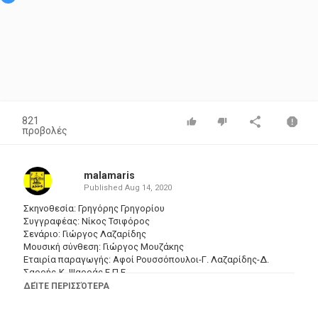
821
προβολές
malamaris
Published
Aug 14, 2020
Σκηνοθεσία: Γρηγόρης Γρηγορίου
Συγγραφέας: Νίκος Τσιφόρος
Σενάριο: Γιώργος Λαζαρίδης
Μουσική σύνθεση: Γιώργος Μουζάκης
Εταιρία παραγωγής: Αφοί Ρουσσόπουλοι-Γ. Λαζαρίδης-Δ.
Σαρρής-Κ. Ψαρράς Ε.Π.Ε.
Ηθοποιοί: Ντίνος Ηλιόπουλος , Γκέλυ Μαυροπούλου , Νίκος
ΔΕΊΤΕ ΠΕΡΙΣΣΌΤΕΡΑ
Σταυρίδης , Κούλης Στολίγκας , Μαρίκα Κρεββατά , Περικλής
Χριστοφορίδης , Βαγγέλης Πλοιός , Δήμητρα Ζέζα , Σάκης