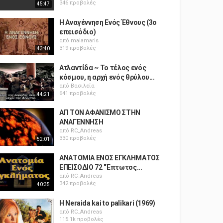
346 προβολές
45:47
Η Αναγέννηση Ενός Έθνους (3ο
επεισόδιο)
από
malamaris
319 προβολές
43:40
Ατλαντίδα ~ Το τέλος ενός
κόσμου, η αρχή ενός θρύλου...
από
Βασιλεία
641 προβολές
44:21
ΑΠ ΤΟΝ ΑΦΑΝΙΣΜΟ ΣΤΗΝ
ΑΝΑΓΕΝΝΗΣΗ
από
RC_Andreas
330 προβολές
52:01
ΑΝΑΤΟΜΙΑ ΕΝΟΣ ΕΓΚΛΗΜΑΤΟΣ
ΕΠΕΙΣΟΔΙΟ 72 "Έπτωτος...
από
RC_Andreas
342 προβολές
40:35
H Neraida kai to palikari (1969)
από
RC_Andreas
115.1k προβολές