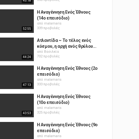
45:18
Η Αναγέννηση Ενός Έθνους
(14ο επεισόδιο)
από
malamaris
339 προβολές
52:55
Ατλαντίδα ~ Το τέλος ενός
κόσμου, η αρχή ενός θρύλου...
από
Βασιλεία
702 προβολές
44:24
Η Αναγέννηση Ενός Έθνους (2ο
επεισόδιο)
από
malamaris
333 προβολές
47:13
Η Αναγέννηση Ενός Έθνους
(10ο επεισόδιο)
από
malamaris
325 προβολές
43:53
Η Αναγέννηση Ενός Έθνους (9ο
επεισόδιο)
από
malamaris