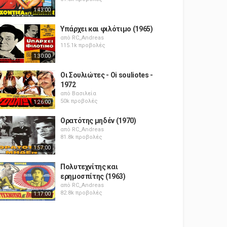
1:43:00
Υπάρχει και φιλότιμο (1965)
από
RC_Andreas
115.1k προβολές
1:30:00
Οι Σουλιώτες - Oi souliotes -
1972
από
Βασιλεία
50k προβολές
1:26:00
Ορατότης μηδέν (1970)
από
RC_Andreas
81.8k προβολές
1:57:00
Πολυτεχνίτης και
ερημοσπίτης (1963)
από
RC_Andreas
82.8k προβολές
1:17:00