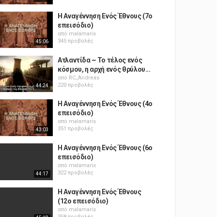
Η Αναγέννηση Ενός Έθνους (7ο
επεισόδιο)
από
malamaris
345 προβολές
45:06
Ατλαντίδα ~ Το τέλος ενός
κόσμου, η αρχή ενός θρύλου...
από
RC_Andreas
220 προβολές
44:24
Η Αναγέννηση Ενός Έθνους (4ο
επεισόδιο)
από
malamaris
351 προβολές
43:03
Η Αναγέννηση Ενός Έθνους (6ο
επεισόδιο)
από
malamaris
322 προβολές
44:17
Η Αναγέννηση Ενός Έθνους
(12ο επεισόδιο)
από
malamaris
358 προβολές