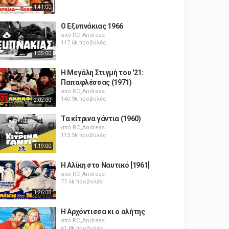
1:41:00
Ο Εξυπνάκιας 1966
από
RC_Andreas
117.6k προβολές
1:35:00
Η Μεγάλη Στιγμή του '21:
Παπαφλέσσας (1971)
από
RC_Andreas
140.9k προβολές
2:02:00
Τα κίτρινα γάντια (1960)
από
RC_Andreas
113.5k προβολές
1:19:00
Η Αλίκη στο Ναυτικό [1961]
από
RC_Andreas
77.4k προβολές
1:26:00
Η Αρχόντισσα κι ο αλήτης
από
RC_Andreas
61.8k προβολές