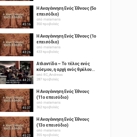
Η Αναγέννηση Ενός Έθνους (5ο
επεισόδιο)
από
malamaris
350 προβολές
45:16
Η Αναγέννηση Ενός Έθνους (1ο
επεισόδιο)
από
malamaris
433 προβολές
43:26
Ατλαντίδα ~ Το τέλος ενός
κόσμου, η αρχή ενός θρύλου...
από
RC_Andreas
287 προβολές
44:25
Η Αναγέννηση Ενός Έθνους
(11ο επεισόδιο)
από
malamaris
362 προβολές
45:37
Η Αναγέννηση Ενός Έθνους
(13ο επεισόδιο)
από
malamaris
355 προβολές
45:23