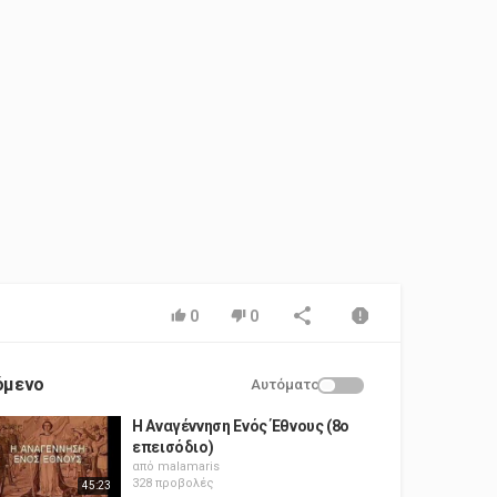
0
0
όμενο
Αυτόματο
Η Αναγέννηση Ενός Έθνους (8ο
επεισόδιο)
από
malamaris
328 προβολές
45:23