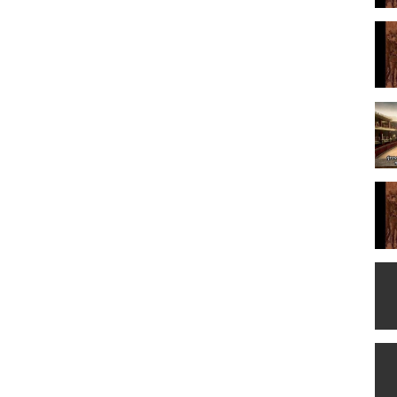
 εφημερίδας) , Νίκος Πόγκας (Αποστόλης, χοροδιδάσκαλος/
ατρός) , Σταύρος Ξενίδης (πρωθυπουργός Γεώργιος Θεοτόκης) ,
υλος (Γεωργοστόπουλος) , Νίκος Δενδρινός (Γεώργιος Ζωγράφος)
πίου (Μεμάς, δεκανέας) , Γιολάντα Μπαλαούρα (Μαρία) ,
σής (Ρήγας) , Κωστής Μαλκότσης (Ιωάννης Μεταξάς) , Δημήτρης
λης (Διοικητής Ζαφειράκης) , Άννα Μιχαήλου (Αγνή) , Αντώνης
 Λύρας (συνταγματάρχης Νικόλας Ζορμπάς) , Μαίρη
ιωργής Χτενιάδης) , Πάνος Πανόπουλος (υπολοχαγός
 Τζάκας) , Νίκος Γαβαλάς (Γεράσιμος, μπάτλερ) , Νίκος
ράσιμος Γεννατάς , Λευτέρης Γρηγορίου , Έκτωρ Καλούδης ,
ος Παντελίδης , Βασίλης Βασιλόπουλος , Ανδρέας Μαριανός ,
κάκος , Γιάννα Ανδρεοπούλου , Βασίλης Βλάχος , Δημήτρης
οτίνης , Δημήτρης Ντάσιος , Αργύρης Παυλίδης , Γιώργος
, Δημήτρης Μπάνος.