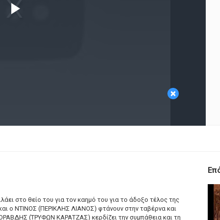
Play
Video
×
Επ
άει στο θείο του για τον καημό του για το άδοξο τέλος της
αι ο ΝΤΙΝΟΣ (ΠΕΡΙΚΛΗΣ ΛΙΑΝΟΣ) φτάνουν στην ταβέρνα και
ΟΡΑΒΔΗΣ (ΤΡΥΦΩΝ ΚΑΡΑΤΖΑΣ) κερδίζει την συμπάθεια και τη