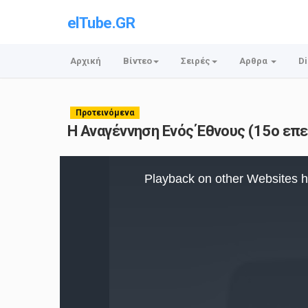
elTube.GR
Αρχική
Βίντεο
Σειρές
Αρθρα
Di
Προτεινόμενα
Η Αναγέννηση Ενός Έθνους (15ο επε
This
is
Playback on other Websites h
a
modal
window.