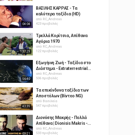
ΒΑΣΙΛΗΣ ΚΑΡΡΑΣ - Τα
καλύτερα ταξίδια (HD)
από
RC_Andreas
423 προβολές
04:04
Τρελλά Κορίτσια, Απίθανα
Αγόρια 1970
από
RC_Andreas
122 προβολές
1:37:29
Εξωγήινη Ζωή - Ταξίδια στο
Διάστημα - Extraterrestrial...
από
RC_Andreas
506 προβολές
56:40
Τα επικίνδυνα ταξίδια των
Αποστόλων (Βίντεο NG)
από
Βασιλεία
547 προβολές
43:35
Διονύσης Μακρής - Πολλά
Απίθανα | Dionisis Makris -...
από
RC_Andreas
533 προβολές
03:21