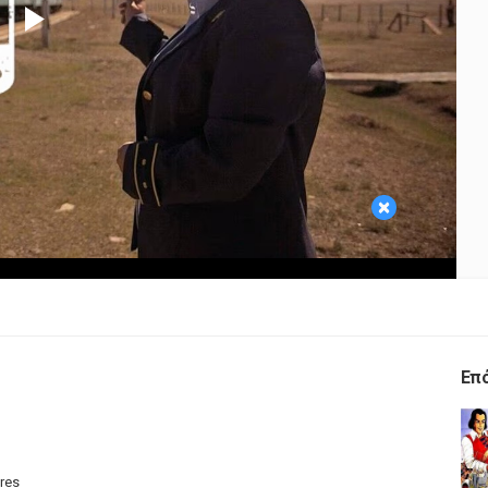
Play
Video
×
Επ
res