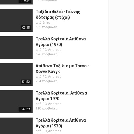
1:16:24
Ταξίδια Φιλιά - Γιάννης
Κότσιρας (στίχοι)
από
Enas
552 προβολές
03:35
Τρελλά Κορίτσια Απίθανα
Αγόρια (1970)
από
RC_Andreas
626 προβολές
Απίθανα Ταξίδια με Τρένο -
Χονγκ Κονγκ
από
RC_Andreas
254 προβολές
51:52
Τρελλά Κορίτσια, Απίθανα
Αγόρια 1970
από
RC_Andreas
110 προβολές
1:37:29
Τρελλά Κορίτσια Απίθανα
Αγόρια (1970)
από
RC_Andreas