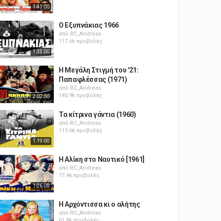
1:41:00
Ο Εξυπνάκιας 1966
από
RC_Andreas
117.6k προβολές
1:35:00
Η Μεγάλη Στιγμή του '21:
Παπαφλέσσας (1971)
από
RC_Andreas
140.9k προβολές
2:02:00
Τα κίτρινα γάντια (1960)
από
RC_Andreas
113.6k προβολές
1:19:00
Η Αλίκη στο Ναυτικό [1961]
από
RC_Andreas
77.4k προβολές
1:26:00
Η Αρχόντισσα κι ο αλήτης
από
RC_Andreas
61.8k προβολές