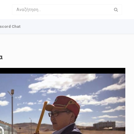
scord Chat
α