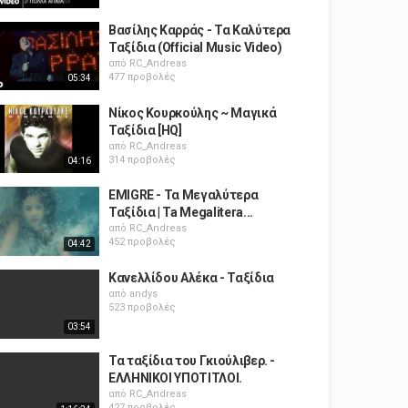
Βασίλης Καρράς - Τα Καλύτερα
Ταξίδια (Official Music Video)
από
RC_Andreas
477 προβολές
05:34
Νίκος Κουρκούλης ~ Μαγικά
Ταξίδια [HQ]
από
RC_Andreas
314 προβολές
04:16
EMIGRE - Τα Μεγαλύτερα
Ταξίδια | Ta Megalitera...
από
RC_Andreas
452 προβολές
04:42
Κανελλίδου Αλέκα - Ταξίδια
από
andys
523 προβολές
03:54
Τα ταξίδια του Γκιούλιβερ. -
EΛΛΗΝΙΚΟΙ ΥΠΟΤΙΤΛΟΙ.
από
RC_Andreas
427 προβολές