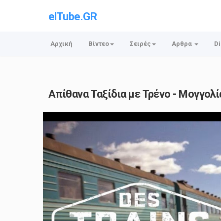
elTube.GR
Αρχική
Βίντεο
Σειρές
Αρθρα
Di
Απίθανα Ταξίδια με Τρένο - Μογγολί