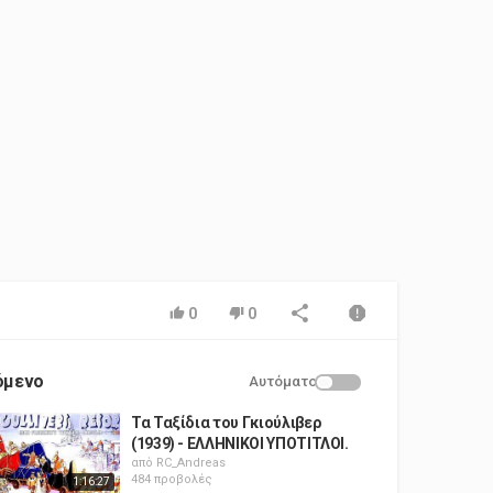
0
0
όμενο
Αυτόματο
Τα Ταξίδια του Γκιούλιβερ
(1939) - ΕΛΛΗΝΙΚΟΙ ΥΠΟΤΙΤΛΟΙ.
από
RC_Andreas
484 προβολές
1:16:27