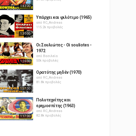
1:43:00
Υπάρχει και φιλότιμο (1965)
από
RC_Andreas
115.2k προβολές
1:30:00
Οι Σουλιώτες - Oi souliotes -
1972
από
Βασιλεία
50k προβολές
1:26:00
Ορατότης μηδέν (1970)
από
RC_Andreas
81.8k προβολές
1:57:00
Πολυτεχνίτης και
ερημοσπίτης (1963)
από
RC_Andreas
82.8k προβολές
1:17:00