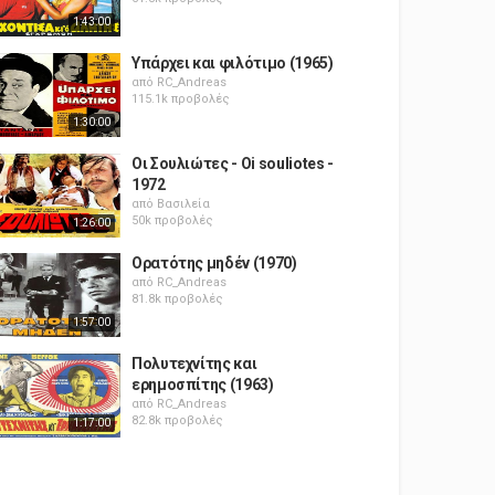
1:43:00
Υπάρχει και φιλότιμο (1965)
από
RC_Andreas
115.1k προβολές
1:30:00
Οι Σουλιώτες - Oi souliotes -
1972
από
Βασιλεία
50k προβολές
1:26:00
Ορατότης μηδέν (1970)
από
RC_Andreas
81.8k προβολές
1:57:00
Πολυτεχνίτης και
ερημοσπίτης (1963)
από
RC_Andreas
82.8k προβολές
1:17:00