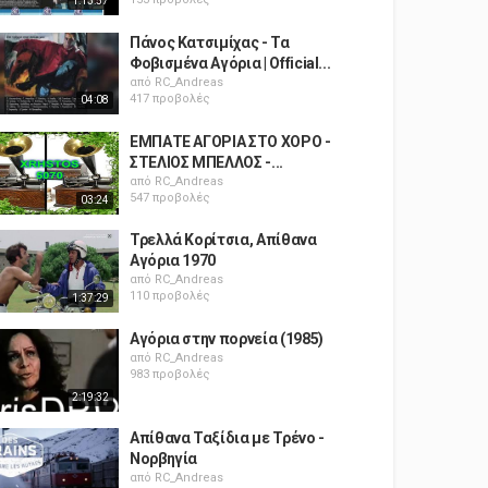
1:13:57
Πάνος Κατσιμίχας - Τα
Φοβισμένα Αγόρια | Official...
από
RC_Andreas
417 προβολές
04:08
ΕΜΠΑΤΕ ΑΓΟΡΙΑ ΣΤΟ ΧΟΡΟ -
ΣΤΕΛΙΟΣ ΜΠΕΛΛΟΣ -...
από
RC_Andreas
547 προβολές
03:24
Τρελλά Κορίτσια, Απίθανα
Αγόρια 1970
από
RC_Andreas
110 προβολές
1:37:29
Αγόρια στην πορνεία (1985)
από
RC_Andreas
983 προβολές
2:19:32
Απίθανα Ταξίδια με Τρένο -
Νορβηγία
από
RC_Andreas