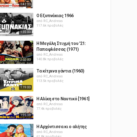
1:41:00
Ο Εξυπνάκιας 1966
από
RC_Andreas
117.6k προβολές
1:35:00
Η Μεγάλη Στιγμή του '21:
Παπαφλέσσας (1971)
από
RC_Andreas
140.8k προβολές
2:02:00
Τα κίτρινα γάντια (1960)
από
RC_Andreas
113.5k προβολές
1:19:00
Η Αλίκη στο Ναυτικό [1961]
από
RC_Andreas
77.4k προβολές
1:26:00
Η Αρχόντισσα κι ο αλήτης
από
RC_Andreas
61.8k προβολές