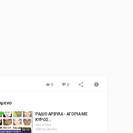
0
0
όμενο
ΡΑΔΙΟ ΑΡΒΥΛΑ - ΑΓΟΡΙΑ ΜΕ
ΚΥΡΟΣ...
από
andys
458 προβολές
03:15