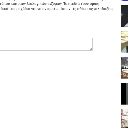
 τύπου κάποιων βιολογικών ενζύμων. Τα παιδιά τους όμως
δικό τους σχέδιο για να αντιμετωπίσουν τις αθέμιτες φιλοδοξίες
 Παπαγιαννόπουλος , Αλέκος Τζανετάκος , Θάνος Παπαδόπουλος ,
η Άλβα , Νινή Τζανέτ , Γιώργος Βελέντζας , Τζίνα Σπηλιωτοπούλου
έτρος