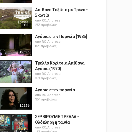
Απίθανα Ταξίδια με Τρένο -
Σκωτία
από
RC_Andreas
255 προβολές
51:33
Αγόρια στην Πορνεία [1985]
από
RC_Andreas
826 προβολές
1:25:38
Τρελλά Κορίτσια Απίθανα
Αγόρια (1970)
από
RC_Andreas
371 προβολές
Αγόρια στην πορνεία
από
RC_Andreas
354 προβολές
1:25:56
ΣΕΡΒΙΡΟΥΜΕ ΤΡΕΛΛΑ -
Ολόκληρη η ταινία
από
RC_Andreas
153 προβολές