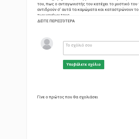
του, πως ο ανταγωνιστής του κατέχει το μυστικό του
αντιδρούν σ’ αυτά τα καμώματα και καταστρώνουν το 
των γονέων τους.
ΔΕΊΤΕ ΠΕΡΙΣΣΌΤΕΡΑ
Ηθοποιοί: Τόνια Καζιάνη , Παύλος Λιάρος , Διονύσης
Κατερίνα Γώγου , Παντελής Ζερβός , Ρένα Γαλάνη , Πόπ
Σκηνοθεσία: Παναγιώτης Κωνσταντίνου
Σενάριο: Παναγιώτης Κωνσταντίνου , Κώστας Παπαπ
Κατηγορίες
Greek Films
Υποβάλετε σχόλιο
Γίνε ο πρώτος που θα σχολιάσει