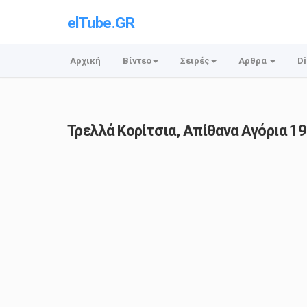
elTube.GR
Αρχική
Βίντεο
Σειρές
Αρθρα
Di
Τρελλά Κορίτσια, Απίθανα Αγόρια 1