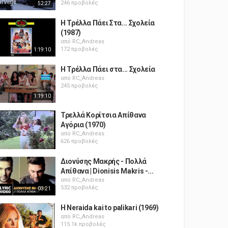
246 προβολές
52:27
Η Τρέλλα Πάει Στα... Σχολεία
(1987)
από
RC_Andreas
172 προβολές
1:19:10
Η Τρέλλα Πάει στα... Σχολεία
από
RC_Andreas
245 προβολές
1:19:10
Τρελλά Κορίτσια Απίθανα
Αγόρια (1970)
από
RC_Andreas
626 προβολές
Διονύσης Μακρής - Πολλά
Απίθανα | Dionisis Makris -...
από
RC_Andreas
532 προβολές
03:21
H Neraida kai to palikari (1969)
από
RC_Andreas
115.1k προβολές