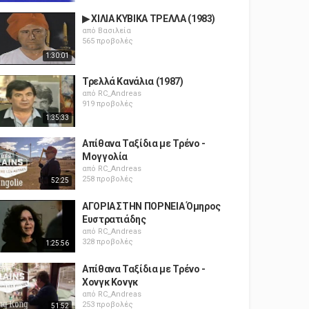
▶ ΧΙΛΙΑ ΚΥΒΙΚΑ ΤΡΕΛΛΑ (1983)
από
Βασιλεία
565 προβολές
1:30:01
Τρελλά Κανάλια (1987)
από
RC_Andreas
919 προβολές
1:35:33
Απίθανα Ταξίδια με Τρένο -
Μογγολία
από
RC_Andreas
258 προβολές
52:25
ΑΓΟΡΙΑ ΣΤΗΝ ΠΟΡΝΕΙΑ Όμηρος
Ευστρατιάδης
από
RC_Andreas
328 προβολές
1:25:56
Απίθανα Ταξίδια με Τρένο -
Χονγκ Κονγκ
από
RC_Andreas
253 προβολές
51:52