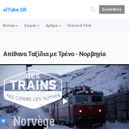
elTube.GR
Συνδεθείτε
Βίντεο
Σειρές
Αρθρα
Discord Chat
Απίθανα Ταξίδια με Τρένο - Νορβηγία
Play
×