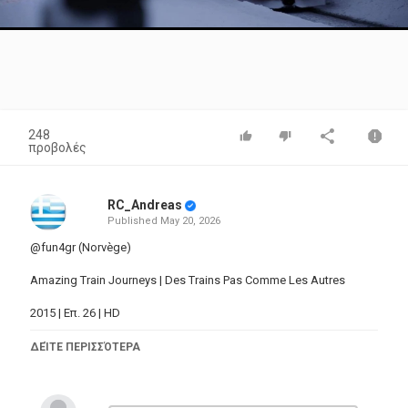
Video
248
προβολές
RC_Andreas
Published
May 20, 2026
@fun4gr (Norvège)
Amazing Train Journeys | Des Trains Pas Comme Les Autres
2015 | Επ. 26 | HD
Συνάντηση ανθρώπων κατά μήκος των διαδρομών και
ΔΕΊΤΕ ΠΕΡΙΣΣΌΤΕΡΑ
ανακάλυψη νέων ονείρων, αυτό είναι το DNA αυτής της
επιτυχημένης σειράς, η οποία ανανεώνεται συνεχώς.
Επιλέγοντας το τρένο ως μέσο ταξιδιού, επιλέγουμε να