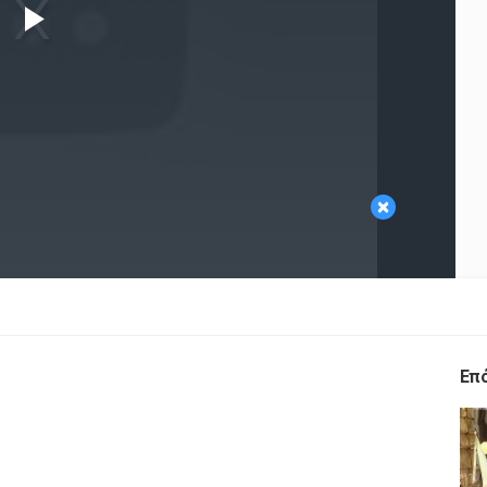
Play
Video
×
Επ