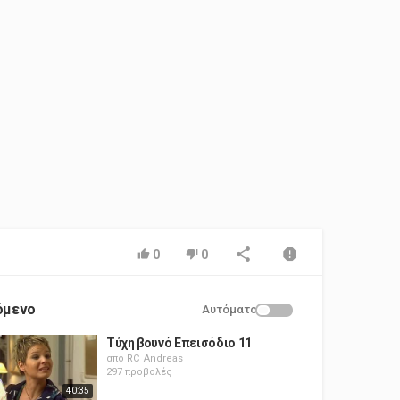
0
0
όμενο
Αυτόματο
Τύχη βουνό Επεισόδιο 11
από
RC_Andreas
297 προβολές
40:35