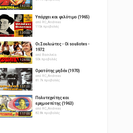
1:43:00
Υπάρχει και φιλότιμο (1965)
από
RC_Andreas
115k προβολές
1:30:00
Οι Σουλιώτες - Oi souliotes -
1972
από
Βασιλεία
50k προβολές
1:26:00
Ορατότης μηδέν (1970)
από
RC_Andreas
81.7k προβολές
1:57:00
Πολυτεχνίτης και
ερημοσπίτης (1963)
από
RC_Andreas
82.8k προβολές
1:17:00