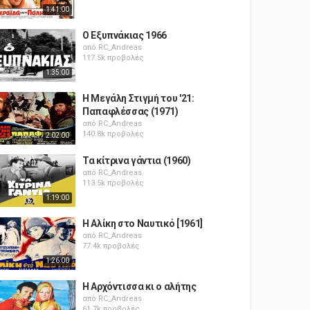
1:41:00
Ο Εξυπνάκιας 1966
από
RC_Andreas
117.5k προβολές
1:35:00
Η Μεγάλη Στιγμή του '21:
Παπαφλέσσας (1971)
από
RC_Andreas
140.8k προβολές
2:02:00
Τα κίτρινα γάντια (1960)
από
RC_Andreas
113.5k προβολές
1:19:00
Η Αλίκη στο Ναυτικό [1961]
από
RC_Andreas
77.4k προβολές
1:26:00
Η Αρχόντισσα κι ο αλήτης
από
RC_Andreas
61.7k προβολές