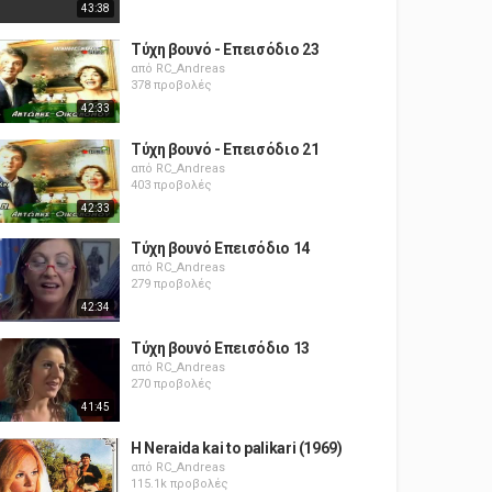
43:38
Τύχη βουνό - Επεισόδιο 23
από
RC_Andreas
378 προβολές
42:33
Τύχη βουνό - Επεισόδιο 21
από
RC_Andreas
403 προβολές
42:33
Τύχη βουνό Επεισόδιο 14
από
RC_Andreas
279 προβολές
42:34
Τύχη βουνό Επεισόδιο 13
από
RC_Andreas
270 προβολές
41:45
H Neraida kai to palikari (1969)
από
RC_Andreas
115.1k προβολές