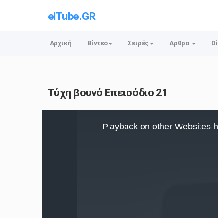
elTube.GR
Αρχική
Βίντεο
Σειρές
Αρθρα
Di
Τύχη βουνό Επεισόδιο 21
This
is
Playback on other Websites h
a
modal
window.