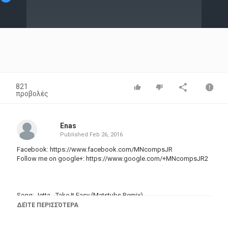
Video
821
προβολές
Enas
Published
Feb 26, 2016
Facebook:
https://www.facebook.com/MNcompsJR
Follow me on google+: https://www.google.com/+MNcompsJR2
Song: Jetta - Take It Easy (Matstubs Remix)
https://www.youtube.com/watch?v=j_z8IFKGvq4
ΔΕΊΤΕ ΠΕΡΙΣΣΌΤΕΡΑ