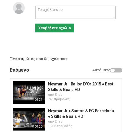
*If you need a song or video removed on my channel, please e-
mail me.
Κατηγορίες
Υποβάλετε σχόλιο
Sports
Γίνε ο πρώτος που θα σχολιάσει
Επόμενο
Αυτόματο
Neymar Jr - Ballon D'Or 2015 ● Best
Skills & Goals HD
από
Enas
746 προβολές
06:21
Neymar Jr ● Santos & FC Barcelona
● Skills & Goals HD
από
Enas
1,096 προβολές
09:20