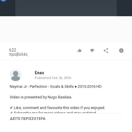
Video
622
προβολές
Enas
Published
Feb 26, 2016
Neymar Jr - Perfection - Goals & Skills ● 2015-2016 HD
Video is presented by Nugo Basilaia.
✔ Like, comment and favourite this video if you enjoyed.
✔ Subscribe me for more videos and stay updated.
✔ Be a fan on Facebook:
ΔΕΊΤΕ ΠΕΡΙΣΣΌΤΕΡΑ
https://www.facebook.com/BasilaiaProduction
✔Subscribe on my 2nd channel: