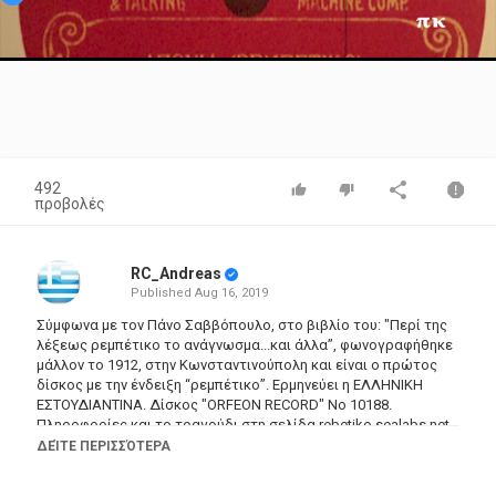
Video
492
προβολές
RC_Andreas
Published
Aug 16, 2019
Σύμφωνα με τον Πάνο Σαββόπουλο, στο βιβλίο του: "Περί της
λέξεως ρεμπέτικο το ανάγνωσμα...και άλλα”, φωνογραφήθηκε
μάλλον το 1912, στην Κωνσταντινούπολη και είναι ο πρώτος
δίσκος με την ένδειξη “ρεμπέτικο”. Ερμηνεύει η ΕΛΛΗΝΙΚΗ
ΕΣΤΟΥΔΙΑΝΤΙΝΑ. Δίσκος "ORFEON RECORD" Νο 10188.
Πληροφορίες και το τραγούδι στη σελίδα
rebetiko.sealabs.net
Aponia, Elliniki Estoudiantina
ΔΕΊΤΕ ΠΕΡΙΣΣΌΤΕΡΑ
Πες μου τι κακό, τι απονιά