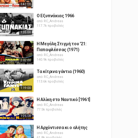
1:41:00
Ο Εξυπνάκιας 1966
από
RC_Andreas
117.7k προβολές
1:35:00
Η Μεγάλη Στιγμή του '21:
Παπαφλέσσας (1971)
από
RC_Andreas
140.9k προβολές
2:02:00
Τα κίτρινα γάντια (1960)
από
RC_Andreas
113.6k προβολές
1:19:00
Η Αλίκη στο Ναυτικό [1961]
από
RC_Andreas
77.5k προβολές
1:26:00
Η Αρχόντισσα κι ο αλήτης
από
RC_Andreas
61.8k προβολές