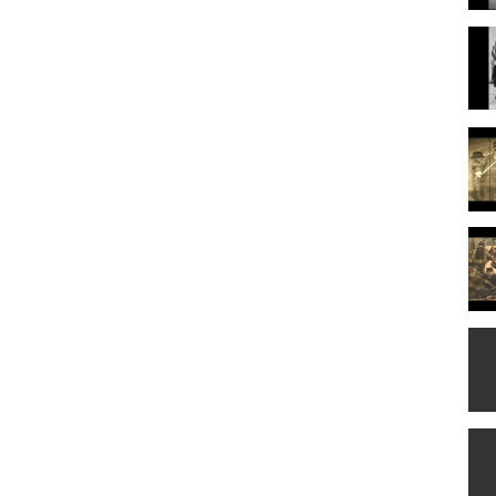
ς Σμύρνης, αφιερωμένο στις κοπέλες του Μπουρνόβα, προαστίου
λαϊκό τραγούδι των Ελλήνων.2010