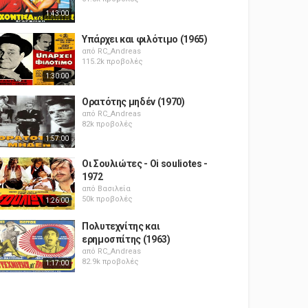
1:43:00
Υπάρχει και φιλότιμο (1965)
από
RC_Andreas
115.2k προβολές
1:30:00
Ορατότης μηδέν (1970)
από
RC_Andreas
82k προβολές
1:57:00
Οι Σουλιώτες - Oi souliotes -
1972
από
Βασιλεία
50k προβολές
1:26:00
Πολυτεχνίτης και
ερημοσπίτης (1963)
από
RC_Andreas
82.9k προβολές
1:17:00