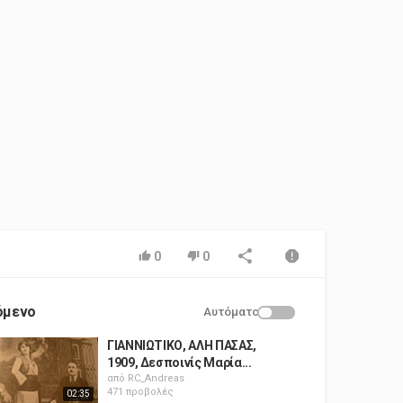
0
0
όμενο
Αυτόματο
ΓΙΑΝΝΙΩΤΙΚΟ, ΑΛΗ ΠΑΣΑΣ,
1909, Δεσποινίς Μαρία...
από
RC_Andreas
471 προβολές
02:35