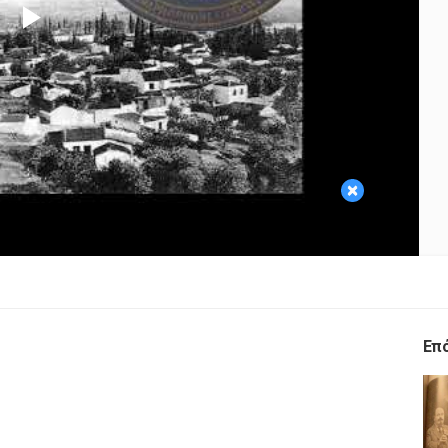
Play
Video
×
Επ