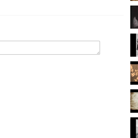
πουρνοβαλιά
βαλιά