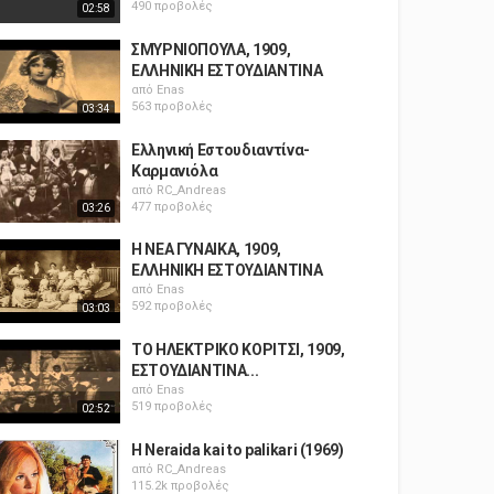
490 προβολές
02:58
ΣΜΥΡΝΙΟΠΟΥΛΑ, 1909,
ΕΛΛΗΝΙΚΗ ΕΣΤΟΥΔΙΑΝΤΙΝΑ
από
Enas
563 προβολές
03:34
Ελληνική Εστουδιαντίνα-
Καρμανιόλα
από
RC_Andreas
477 προβολές
03:26
Η ΝΕΑ ΓΥΝΑΙΚΑ, 1909,
ΕΛΛΗΝΙΚΗ ΕΣΤΟΥΔΙΑΝΤΙΝΑ
από
Enas
592 προβολές
03:03
ΤΟ ΗΛΕΚΤΡΙΚΟ ΚΟΡΙΤΣΙ, 1909,
ΕΣΤΟΥΔΙΑΝΤΙΝΑ...
από
Enas
519 προβολές
02:52
H Neraida kai to palikari (1969)
από
RC_Andreas
115.2k προβολές