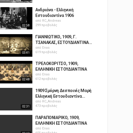
Ανδριάνα - Ελληνική
Εστουδιαντίνα 1906
από
RC_Andreas
299 προβολές
02:58
ΓΙΑΝΝΙΩΤΙΚΟ, 1909, Γ.
ΤΣΑΝΑΚΑΣ, ΕΣΤΟΥΔΙΑΝΤΙΝΑ...
από
Enas
619 προβολές
03:41
ΤΡΕΛΟΚΟΡΙΤΣΟ, 1909,
ΕΛΛΗΝΙΚΗ ΕΣΤΟΥΔΙΑΝΤΙΝΑ
από
Enas
612 προβολές
02:48
1909 Σμύρνη Δεσποινίς Μαρή
Ελληνική Εστουδιαντίνα...
από
RC_Andreas
473 προβολές
02:31
ΠΑΡΑΠΟΝΙΑΡΙΚΟ, 1909,
ΕΛΛΗΝΙΚΗ ΕΣΤΟΥΔΙΑΝΤΙΝΑ
από
Enas
605 προβολές