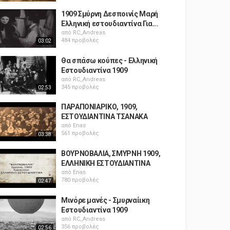
1909 Σμύρνη Δεσποινίς Μαρή
Ελληνική εστουδιαντίνα Για...
από
RC_Andreas
484 προβολές
03:02
Θα σπάσω κούπες - Ελληνική
Εστουδιαντίνα 1909
από
RC_Andreas
345 προβολές
02:53
ΠΑΡΑΠΟΝΙΑΡΙΚΟ, 1909,
ΕΣΤΟΥΔΙΑΝΤΙΝΑ ΤΣΑΝΑΚΑ
από
Enas
561 προβολές
03:38
ΒΟΥΡΝΟΒΑΛΙΑ, ΣΜΥΡΝΗ 1909,
ΕΛΛΗΝΙΚΗ ΕΣΤΟΥΔΙΑΝΤΙΝΑ
από
Enas
780 προβολές
02:47
Μινόρε μανές - Σμυρναίικη
Εστουδιαντίνα 1909
από
RC_Andreas
356 προβολές
02:56