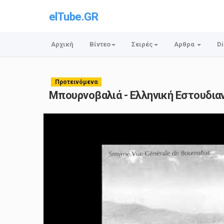
elTube.GR
Αρχική
Βίντεο
Σειρές
Αρθρα
Di
Προτεινόμενα
Μπουρνοβαλιά - Ελληνική Εστουδια