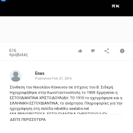
Video
616
προβολές
Enas
Published
Feb 27, 2016
Σύνθεση του Νικολάου Κόκκινου σε στίχους του Β. Σιδερή.
Ηχογραφήθηκε στην Κωνσταντνούπολη το 1909. Ερμηνεύει η
ΕΣΤΟΥΔΙΑΝΤΙΝΑ ΧΡΙΣΤΟΔΟΥΛΙΔΗ. ΤΟ 1910 το ηχογράφησε και η
ΕΛΛΗΝΙΚΗ ΕΣΤΟΥΔΙΑΝΤΙΝΑ, το ανάρτησα. Πληροφορίες για την
ηχογράφηση στη σελίδα
rebetiko.sealabs.net
MIA PRINGIPIOTISSA, ESTOUDIANTINA CHRISTODOULIDI
ΔΕΊΤΕ ΠΕΡΙΣΣΌΤΕΡΑ
Μια νησιώτισσα αφροπλασμένη
με τα ναζάκια της με ξετρελαίνει