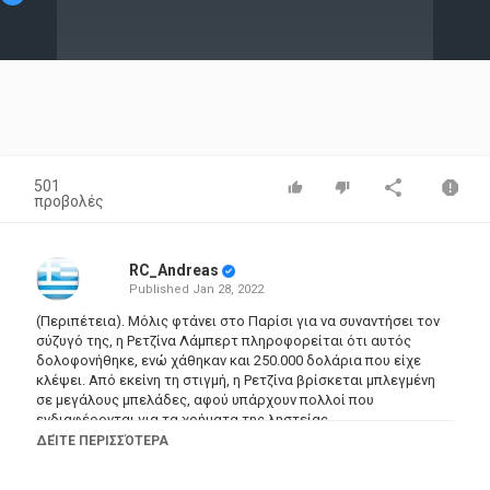
Video
501
προβολές
RC_Andreas
Published
Jan 28, 2022
(Περιπέτεια). Μόλις φτάνει στο Παρίσι για να συναντήσει τον
σύζυγό της, η Ρετζίνα Λάμπερτ πληροφορείται ότι αυτός
δολοφονήθηκε, ενώ χάθηκαν και 250.000 δολάρια που είχε
κλέψει. Από εκείνη τη στιγμή, η Ρετζίνα βρίσκεται μπλεγμένη
σε μεγάλους μπελάδες, αφού υπάρχουν πολλοί που
ενδιαφέρονται για τα χρήματα της ληστείας.
---Περισσότερα εδώ:
https://m.myfilm.gr/6981
ΔΕΊΤΕ ΠΕΡΙΣΣΌΤΕΡΑ
Τίτλος: Charade (1963).