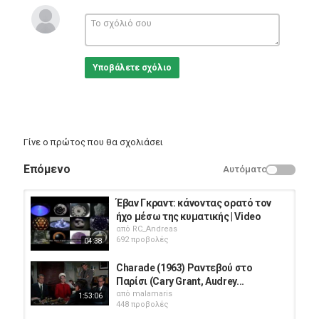
Κατηγορίες
Eng Films
Υποβάλετε σχόλιο
Γίνε ο πρώτος που θα σχολιάσει
Επόμενο
Αυτόματο
Έβαν Γκραντ: κάνοντας ορατό τον
ήχο μέσω της κυματικής | Video
από
RC_Andreas
692 προβολές
04:38
Charade (1963) Ραντεβού στο
Παρίσι (Cary Grant, Audrey...
από
malamaris
1:53:06
448 προβολές