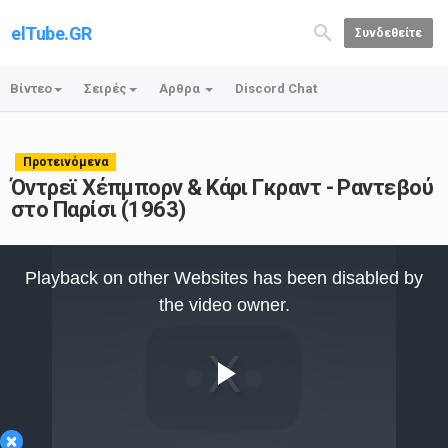
elTube.GR
Συνδεθείτε
Βίντεο
Σειρές
Αρθρα
Discord Chat
Προτεινόμενα
Όντρεϊ Χέπμπορν & Κάρι Γκραντ - Ραντεβού
στο Παρίσι (1963)
This
is
Playback on other Websites has been disabled by
a
modal
the video owner.
window.
Play
×