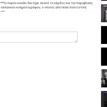
*****Το παρόν κανάλι δεν έχει σκοπό το κέρδος και την παραβίαση
 ελληνικού κινηματογράφου, ο οποίος αποτελεί πολιτιστική
χή!
 ένα πονηρό ταξίδι στο Παρίσι προκειμένου να απολαύσει μερικές
 δεν τον αφήνει να κουνηθεί ρούπι. Ο επίσης γυναικοθήρας
ξίδι και, για να ξεφύγει απ’ τη γυναίκα του Ντίνα, προφασίζεται
πωσδήποτε γάλλος γιατρός. Η Ντίνα υποψιάζεται τα πάντα και σε
υν τους συζύγους τους στο Παρίσι. Εκεί δεν τους επιτρέπουν να
ρίας θεάματος ενός στριπτίζ, σε μια πόλη που παρέχει αφειδώς
, Γκιωνακης Γιαννης, Παππα Αθηνα, Καραβουσιανος Παναγιωτης,
βονη, Λαζου Ποπη, Παραβας Σταυρος, Παρλας Χρηστος, Αποστολου
 Νικος, Θηβαιος Νικος, Οικονομου Εφη, Αλεξανδρου Βουλα, Παππα
, ΨΑΡΡΑΣ ΚΩΣΤΑΣ