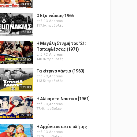
1:41:00
Ο Εξυπνάκιας 1966
από
RC_Andreas
117.6k προβολές
1:35:00
Η Μεγάλη Στιγμή του '21:
Παπαφλέσσας (1971)
από
RC_Andreas
140.8k προβολές
2:02:00
Τα κίτρινα γάντια (1960)
από
RC_Andreas
113.5k προβολές
1:19:00
Η Αλίκη στο Ναυτικό [1961]
από
RC_Andreas
77.4k προβολές
1:26:00
Η Αρχόντισσα κι ο αλήτης
από
RC_Andreas
61.7k προβολές