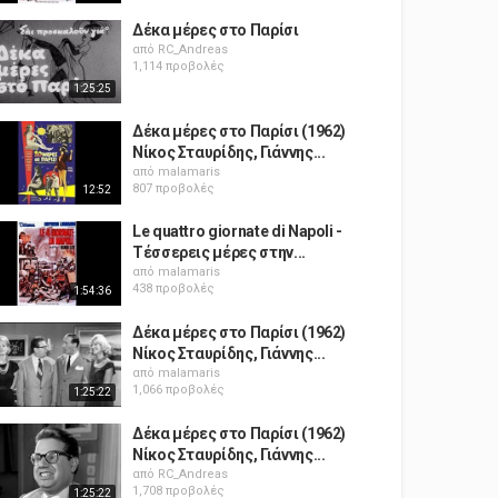
Δέκα μέρες στο Παρίσι
από
RC_Andreas
1,114 προβολές
1:25:25
Δέκα μέρες στο Παρίσι (1962)
Νίκος Σταυρίδης, Γιάννης...
από
malamaris
807 προβολές
12:52
Le quattro giornate di Napoli -
Τέσσερεις μέρες στην...
από
malamaris
438 προβολές
1:54:36
Δέκα μέρες στο Παρίσι (1962)
Νίκος Σταυρίδης, Γιάννης...
από
malamaris
1,066 προβολές
1:25:22
Δέκα μέρες στο Παρίσι (1962)
Νίκος Σταυρίδης, Γιάννης...
από
RC_Andreas
1,708 προβολές
1:25:22