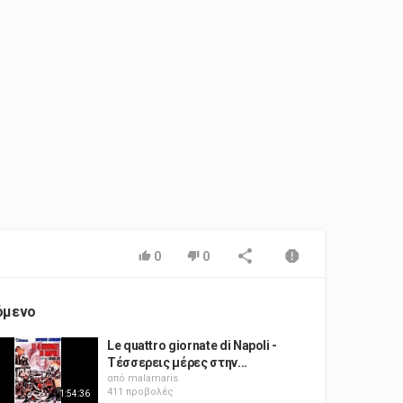
0
0
όμενο
Le quattro giornate di Napoli -
Τέσσερεις μέρες στην...
από
malamaris
411 προβολές
1:54:36