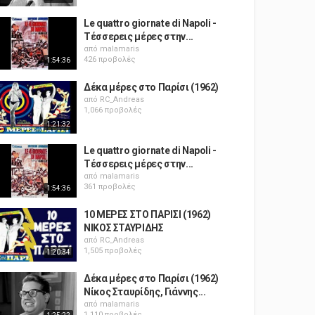
Le quattro giornate di Napoli -
Τέσσερεις μέρες στην...
από
malamaris
426 προβολές
1:54:36
Δέκα μέρες στο Παρίσι (1962)
από
RC_Andreas
1,066 προβολές
1:21:32
Le quattro giornate di Napoli -
Τέσσερεις μέρες στην...
από
malamaris
361 προβολές
1:54:36
10 ΜΕΡΕΣ ΣΤΟ ΠΑΡΙΣΙ (1962)
ΝΙΚΟΣ ΣΤΑΥΡΙΔΗΣ
από
RC_Andreas
1,505 προβολές
1:20:34
Δέκα μέρες στο Παρίσι (1962)
Νίκος Σταυρίδης, Γιάννης...
από
malamaris
1,110 προβολές