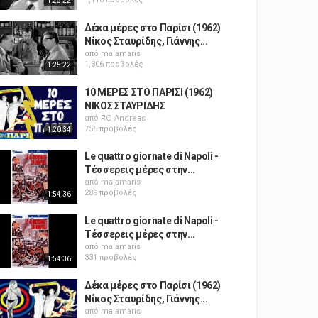
1:25:22
Δέκα μέρες στο Παρίσι (1962)
Νίκος Σταυρίδης, Γιάννης...
από
malamaris
1,306 προβολές
1:25:22
10 ΜΕΡΕΣ ΣΤΟ ΠΑΡΙΣΙ (1962)
ΝΙΚΟΣ ΣΤΑΥΡΙΔΗΣ
από
RC_Andreas
756 προβολές
1:20:34
Le quattro giornate di Napoli -
Τέσσερεις μέρες στην...
από
malamaris
289 προβολές
1:54:36
Le quattro giornate di Napoli -
Τέσσερεις μέρες στην...
από
malamaris
331 προβολές
1:54:36
Δέκα μέρες στο Παρίσι (1962)
Νίκος Σταυρίδης, Γιάννης...
από
malamaris