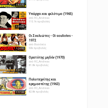
1:43:00
Υπάρχει και φιλότιμο (1965)
από
RC_Andreas
115.1k προβολές
1:30:00
Οι Σουλιώτες - Oi souliotes -
1972
από
Βασιλεία
50k προβολές
1:26:00
Ορατότης μηδέν (1970)
από
RC_Andreas
81.8k προβολές
1:57:00
Πολυτεχνίτης και
ερημοσπίτης (1963)
από
RC_Andreas
82.8k προβολές
1:17:00