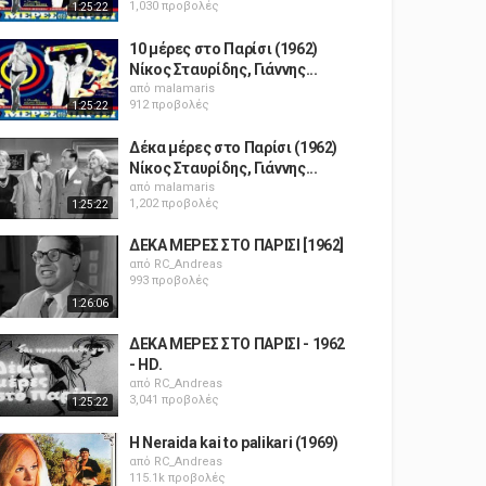
1,030 προβολές
1:25:22
10 μέρες στο Παρίσι (1962)
Νίκος Σταυρίδης, Γιάννης...
από
malamaris
912 προβολές
1:25:22
Δέκα μέρες στο Παρίσι (1962)
Νίκος Σταυρίδης, Γιάννης...
από
malamaris
1,202 προβολές
1:25:22
ΔΕΚΑ ΜΕΡΕΣ ΣΤΟ ΠΑΡΙΣΙ [1962]
από
RC_Andreas
993 προβολές
1:26:06
ΔΕΚΑ ΜΕΡΕΣ ΣΤΟ ΠΑΡΙΣΙ - 1962
- HD.
από
RC_Andreas
3,041 προβολές
1:25:22
H Neraida kai to palikari (1969)
από
RC_Andreas
115.1k προβολές