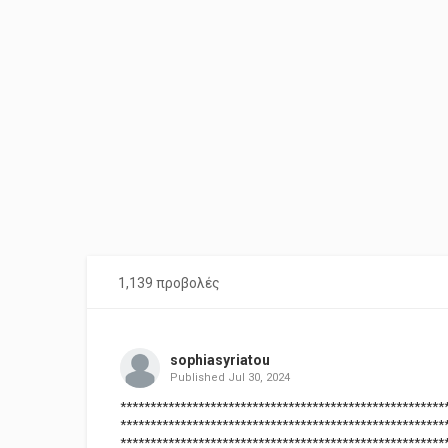
1,139 προβολές
sophiasyriatou
Published
Jul 30, 2024
******************************************************
******************************************************
******************************************************