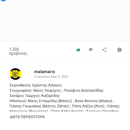
1,306
προβολές
malamaris
Published
Mar 5, 2022
Σκηνοθεσία: Ορέστης Λάσκος
Συγγραφέας: Νίκος Τσιφόρος , Πολύβιος Βασιλειάδης
Σενάριο: Γιώργος Λαζαρίδης
Ηθοποιοί: Νίκος Σταυρίδης (Βάσος) , Άννα Φόνσου (Αλέκα) ,
Γιάννης Γκιωνάκης (Μίλτος Ζέπας) , Πόπη Λάζου (Λίνα) , Γιάννης
Μαλούχος (Βαγγέλης) , Πόπη Άλβα (Καίτη) , Σταύρος Παράβας
(Ντίνος) , Άννα Μαντζουράνη (Κικίτσα) , Δημήτρης Καλλιβωκάς
ΔΕΊΤΕ ΠΕΡΙΣΣΌΤΕΡΑ
(Ντίντης) , Χρήστος Πάρλας (Τζόνυ) , Νίκος Θηβαίος
(Βησσαρίων) , Παναγιώτης Καραβουσάνος (Κοσμάς ο