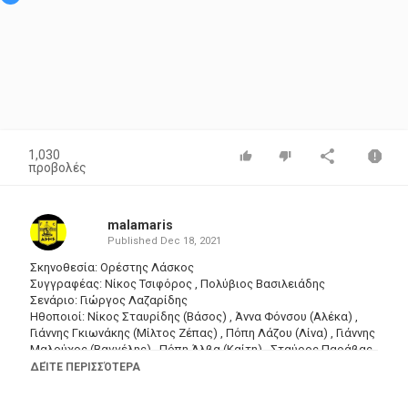
1,030
προβολές
malamaris
Published
Dec 18, 2021
Σκηνοθεσία: Ορέστης Λάσκος
Συγγραφέας: Νίκος Τσιφόρος , Πολύβιος Βασιλειάδης
Σενάριο: Γιώργος Λαζαρίδης
Ηθοποιοί: Νίκος Σταυρίδης (Βάσος) , Άννα Φόνσου (Αλέκα) ,
Γιάννης Γκιωνάκης (Μίλτος Ζέπας) , Πόπη Λάζου (Λίνα) , Γιάννης
Μαλούχος (Βαγγέλης) , Πόπη Άλβα (Καίτη) , Σταύρος Παράβας
(Ντίνος) , Άννα Μαντζουράνη (Κικίτσα) , Δημήτρης Καλλιβωκάς
ΔΕΊΤΕ ΠΕΡΙΣΣΌΤΕΡΑ
(Ντίντης) , Χρήστος Πάρλας (Τζόνυ) , Νίκος Θηβαίος
(Βησσαρίων) , Παναγιώτης Καραβουσάνος (Κοσμάς ο