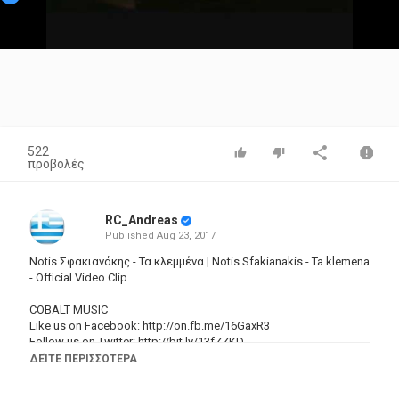
Video
522
προβολές
RC_Andreas
Published
Aug 23, 2017
Notis Σφακιανάκης - Τα κλεμμένα | Notis Sfakianakis - Ta klemena
- Official Video Clip
COBALT MUSIC
Like us on Facebook:
http://on.fb.me/16GaxR3
Follow us on Twitter:
http://bit.ly/13fZZKD
Follow us on Instagram:
http://bit.ly/1a13sim
ΔΕΊΤΕ ΠΕΡΙΣΣΌΤΕΡΑ
Official YouTube Channel:
http://bit.ly/18l8gl2
Official Website:
http://bit.ly/1aLcEuE