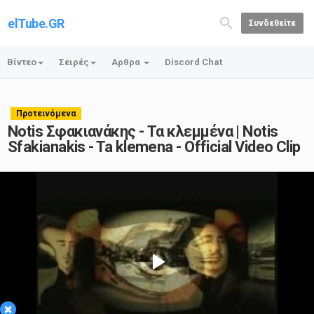
elTube.GR
Συνδεθείτε
Βίντεο
Σειρές
Αρθρα
Discord Chat
Προτεινόμενα
Notis Σφακιανάκης - Τα κλεμμένα | Notis
Sfakianakis - Ta klemena - Official Video Clip
Play
×