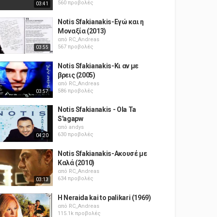
560 προβολές
03:41
Notis Sfakianakis-Εγώ και η
Μοναξία (2013)
από
RC_Andreas
567 προβολές
03:55
Notis Sfakianakis-Κι αν με
βρεις (2005)
από
RC_Andreas
586 προβολές
03:57
Notis Sfakianakis - Ola Ta
S'agapw
από
andys
630 προβολές
04:20
Notis Sfakianakis-Ακουσέ με
Καλά (2010)
από
RC_Andreas
634 προβολές
03:13
H Neraida kai to palikari (1969)
από
RC_Andreas
115.1k προβολές