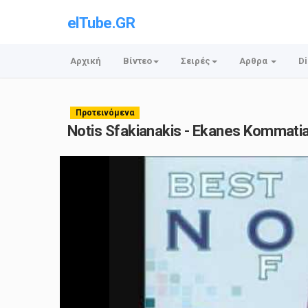
elTube.GR
Αρχική
Βίντεο
Σειρές
Αρθρα
Di
Προτεινόμενα
Notis Sfakianakis - Ekanes Kommati