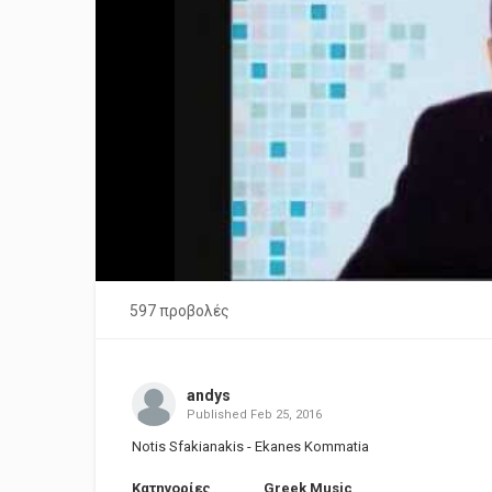
597 προβολές
andys
Published
Feb 25, 2016
Notis Sfakianakis - Ekanes Kommatia
Κατηγορίες
Greek Music