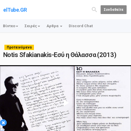
elTube.GR
Συνδεθείτε
Βίντεο
Σειρές
Αρθρα
Discord Chat
Προτεινόμενα
Notis Sfakianakis-Εσύ η Θάλασσα (2013)
Play
×