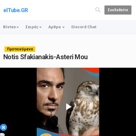
elTube.GR
Συνδεθείτε
Βίντεο
Σειρές
Αρθρα
Discord Chat
Προτεινόμενα
Notis Sfakianakis-Asteri Mou
Play
×