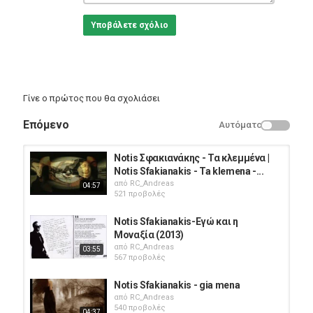
Υποβάλετε σχόλιο
Γίνε ο πρώτος που θα σχολιάσει
Επόμενο
Αυτόματο
Notis Σφακιανάκης - Τα κλεμμένα |
Notis Sfakianakis - Ta klemena -...
από
RC_Andreas
04:57
521 προβολές
Notis Sfakianakis-Εγώ και η
Μοναξία (2013)
από
RC_Andreas
03:55
567 προβολές
Notis Sfakianakis - gia mena
από
RC_Andreas
540 προβολές
04:37