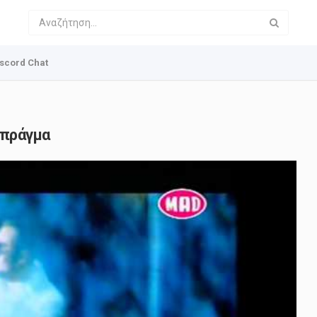
scord Chat
 πράγμα