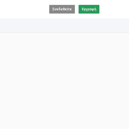
Συνδεθείτε
Εγγραφή