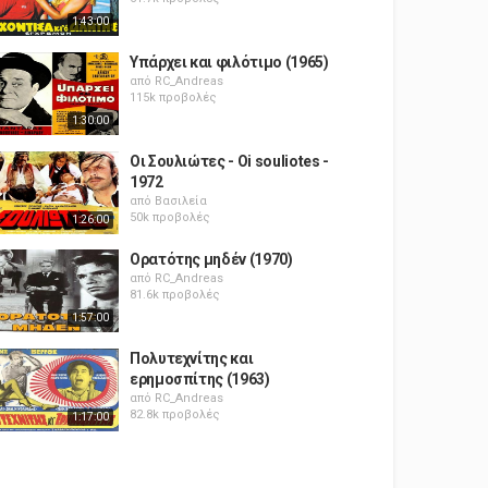
1:43:00
Υπάρχει και φιλότιμο (1965)
από
RC_Andreas
115k προβολές
1:30:00
Οι Σουλιώτες - Oi souliotes -
1972
από
Βασιλεία
50k προβολές
1:26:00
Ορατότης μηδέν (1970)
από
RC_Andreas
81.6k προβολές
1:57:00
Πολυτεχνίτης και
ερημοσπίτης (1963)
από
RC_Andreas
82.8k προβολές
1:17:00