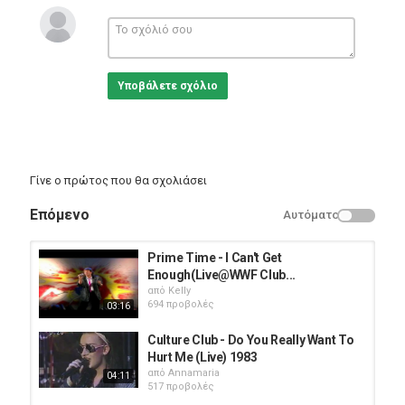
My Mine
Profile:
Italian project formed by Stefano Micheli (voice, keyboards), Carlo
Malatesta (voice, keyboards) and Danilo Rosati (keyboards,
Υποβάλετε σχόλιο
drum) replaced by Darren Hatch.
Members:Darren Hatch, Stefano Micheli
Κατηγορίες
Eng Music
Γίνε ο πρώτος που θα σχολιάσει
Επόμενο
Αυτόματο
Prime Time - I Can't Get
Enough(Live@WWF Club...
από
Kelly
694 προβολές
03:16
Culture Club - Do You Really Want To
Hurt Me (Live) 1983
από
Annamaria
04:11
517 προβολές