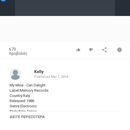
Video
679
προβολές
Kelly
Published
Mar 1, 2016
My Mine - Can Delight
Label:Memory Records ‎
Country:Italy
Released:1986
Genre:Electronic
Style:Italo-Disco
Producer - Clock Music
ΔΕΊΤΕ ΠΕΡΙΣΣΌΤΕΡΑ
Written-By - Hatch, Artioli, Limoni, Semplici
Produced by Clock Music for Tango s.r.l.