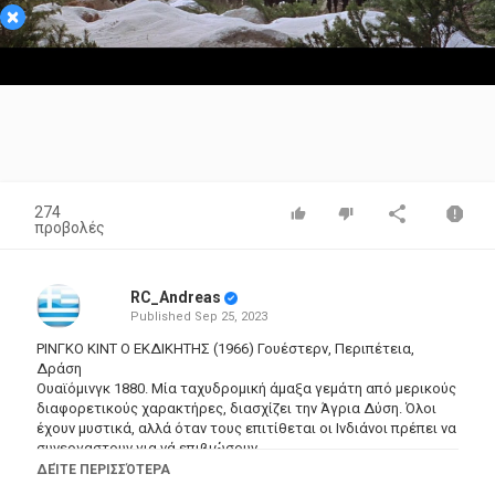
×
Video
274
προβολές
RC_Andreas
Published
Sep 25, 2023
ΡΙΝΓΚΟ ΚΙΝΤ Ο ΕΚΔΙΚΗΤΗΣ (1966) Γουέστερν, Περιπέτεια,
Δράση
Ουαϊόμινγκ 1880. Μία ταχυδρομική άμαξα γεμάτη από μερικούς
διαφορετικούς χαρακτήρες, διασχίζει την Άγρια Δύση. Όλοι
έχουν μυστικά, αλλά όταν τους επιτίθεται οι Ινδιάνοι πρέπει να
συνεργαστουν για νά επιβιώσουν.
Σκηνοθεσία : Γκόρντον Ντάγκλας
ΔΕΊΤΕ ΠΕΡΙΣΣΌΤΕΡΑ
Ηθοποιοί : Ανν Μάργκρετ, Άλεξ Κορντ, Μπίνγκ Κρόσμπι, Μάικ