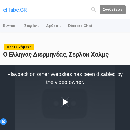
elTube.GR
Συνδεθείτε
Βίντεο
Σειρές
Αρθρα
Discord Chat
Προτεινόμενα
Ο Ελληνας Διερμηνέας, Σερλοκ Χολμς
This
is
Playback on other Websites has been disabled by
a
modal
the video owner.
window.
Play
×