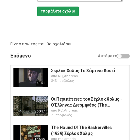
Υποβάλετε σχόλιο
Γίνε ο πρώτος που θα σχολιάσει
Επόμενο
Αυτόματο
Σέρλοκ Χολμς Το Χάρτινο Κουτί
από
RC_Andreas
343 προβολές
49:51
Οι Περιπέτειες του Σέρλοκ Χολμς -
Ο Έλληνας Διερμηνέας (The...
από
RC_Andreas
50:17
71 προβολές
The Hound Of The Baskervilles
(1939) Σέρλοκ Χολμς
από
malamaris
1:16:55