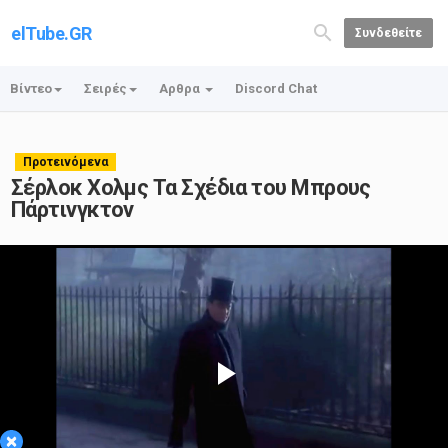
elTube.GR
Συνδεθείτε
Βίντεο
Σειρές
Αρθρα
Discord Chat
Προτεινόμενα
Σέρλοκ Χολμς Τα Σχέδια του Μπρους
Πάρτινγκτον
Play
×