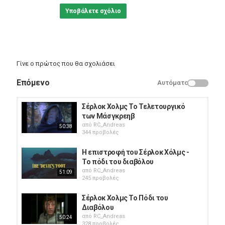
Υποβάλετε σχόλιο
Γίνε ο πρώτος που θα σχολιάσει
Επόμενο
Αυτόματο
Σέρλοκ Χολμς Το Τελετουργικό
των Μάσγκρεηβ
από
RC_Andreas
50:38
344 προβολές
Η επιστροφή του Σέρλοκ Χόλμς -
Το πόδι του διαβόλου
από
RC_Andreas
51:09
245 προβολές
Σέρλοκ Χολμς Το Πόδι του
Διαβόλου
από
RC_Andreas
50:24
328 προβολές