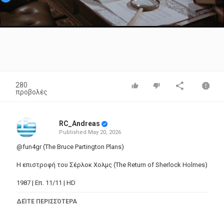
Video
280
προβολές
RC_Andreas
Published
May 20, 2026
@fun4gr (The Bruce Partington Plans)
Η επιστροφή του Σέρλοκ Χολμς (The Return of Sherlock Holmes)
1987 | Επ. 11/11 | HD
Όταν ένας δημόσιος υπάλληλος βρίσκεται από το πουθενά
ΔΕΊΤΕ ΠΕΡΙΣΣΌΤΕΡΑ
δολοφονημένος στις ράγες του σιδηροδρόμου, τα πράγματα
φαίνονται σοβαρά. Όταν, όμως, ο ακριβοθώρητος Μάικροφτ