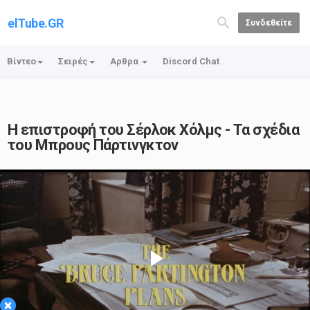
elTube.GR
Συνδεθείτε
Βίντεο
Σειρές
Αρθρα
Discord Chat
Η επιστροφή του Σέρλοκ Χόλμς - Τα σχέδια
του Μπρους Πάρτινγκτον
Play
×