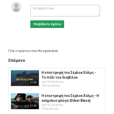
ο πατέρας του εξαφανισμένου μαθητή, που επιμένει να
παραμένει αθέατος και αρνείται να προσφέρει οποιαδήποτε
βοήθεια. Η κατάσταση περιπλέκεται όταν ο Χολμς
ανακαλύπτει πως η εξαφάνιση του μαθητή δεν είναι η μοναδική
που έχει συμβεί στο αποκλειστικό σχολείο.
Υποβάλετε σχόλιο
Ο Σέρλοκ Χολμς και ο Δρ.Γουάτσον επιστρέφουν με νέα
επεισόδια, σε τηλεοπτική προσαρμογή των αστυνομικών
διηγημάτων του Σερ Άρθουρ Κόναν Ντόυλ, για να συμβάλλουν
με τον δικό τους μοναδικό τρόπο στην επίλυση αστυνομικών
υποθέσεων.
Γίνε ο πρώτος που θα σχολιάσει
Κατηγορίες
Επόμενο
Eng Films
Η επιστροφή του Σέρλοκ Χόλμς -
Το πόδι του διαβόλου
από
RC_Andreas
51:09
243 προβολές
Η επιστροφή του Σέρλοκ Χόλμς - Η
ασημένια φλόγα (Silver Blaze)
από
RC_Andreas
51:06
75 προβολές