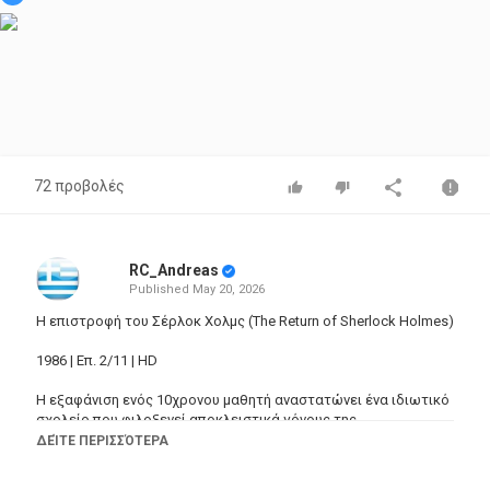
72 προβολές
RC_Andreas
Published
May 20, 2026
Η επιστροφή του Σέρλοκ Χολμς (The Return of Sherlock Holmes)
1986 | Επ. 2/11 | HD
Η εξαφάνιση ενός 10χρονου μαθητή αναστατώνει ένα ιδιωτικό
σχολείο που φιλοξενεί αποκλειστικά γόνους της
αριστοκρατίας, και ο διευθυντής καταφεύγει πανικόβλητος
ΔΕΊΤΕ ΠΕΡΙΣΣΌΤΕΡΑ
στον Σέρλοκ Χολμς. Όμως, αυτό που ανησυχεί περισσότερο
τον ντετέκτιβ είναι η παράξενη συμπεριφορά που αποδεικνύει