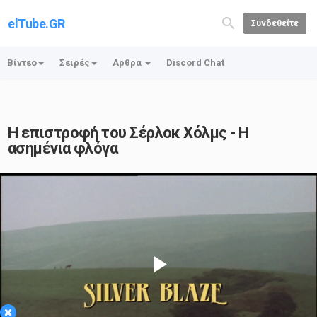
elTube.GR
Συνδεθείτε
Βίντεο
Σειρές
Αρθρα
Discord Chat
Η επιστροφή του Σέρλοκ Χόλμς - Η
ασημένια φλόγα
Play
×