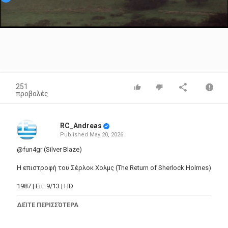
Video
251
προβολές
RC_Andreas
Published
May 20, 2026
@fun4gr (Silver Blaze)
Η επιστροφή του Σέρλοκ Χολμς (The Return of Sherlock Holmes)
1987 | Επ. 9/13 | HD
Η απαγωγή ενός φημισμένου αλόγου κούρσας, αναγκάζει τον
ΔΕΊΤΕ ΠΕΡΙΣΣΌΤΕΡΑ
ιδιοκτήτη του να ζητήσει τη βοήθεια του Σέρλοκ Χολμς. Ο
Σέρλοκ θα βυθιστεί έτσι στον απρόσμενα σκοτεινό κόσμο των