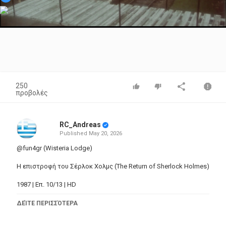
Video
250
προβολές
RC_Andreas
Published
May 20, 2026
@fun4gr (Wisteria Lodge)
Η επιστροφή του Σέρλοκ Χολμς (The Return of Sherlock Holmes)
1987 | Επ. 10/13 | HD
Έχοντας περάσει τη νύχτα στην έπαυλη του πλούσιου Ισπανού
ΔΕΊΤΕ ΠΕΡΙΣΣΌΤΕΡΑ
γείτονά του, ο νεαρός Σκοτ Έκλες ξυπνά για να τη βρει
ερημωμένη με όλο το προσωπικό εξαφανισμένο. Ενώ