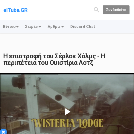
elTube.GR
Συνδεθείτε
Βίντεο
Σειρές
Αρθρα
Discord Chat
Η επιστροφή του Σέρλοκ Χόλμς - Η
περιπέτεια του Ουιστίρια Λοτζ
Play
×